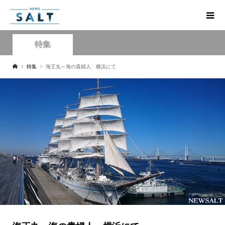
特集
特集
海王丸～海の貴婦人 横浜にて