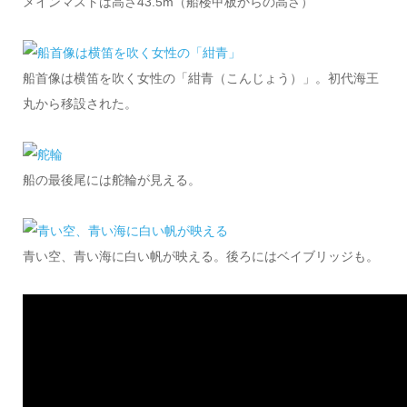
メインマストは高さ43.5m（船楼甲板からの高さ）
船首像は横笛を吹く女性の「紺青（こんじょう）」。初代海王
丸から移設された。
船の最後尾には舵輪が見える。
青い空、青い海に白い帆が映える。後ろにはベイブリッジも。