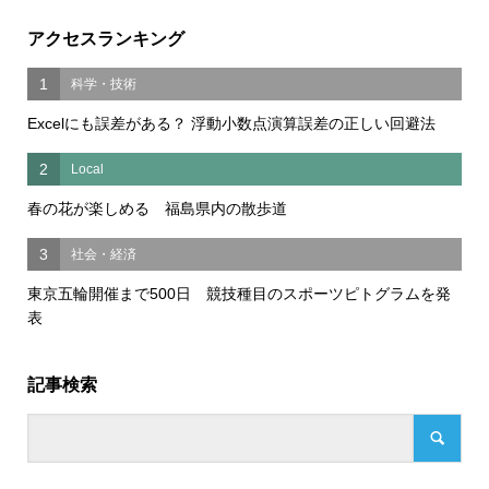
アクセスランキング
1
科学・技術
Excelにも誤差がある？ 浮動小数点演算誤差の正しい回避法
2
Local
春の花が楽しめる 福島県内の散歩道
3
社会・経済
東京五輪開催まで500日 競技種目のスポーツピトグラムを発
表
記事検索