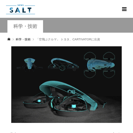
科学・技術
科学・技術
「空飛ぶクルマ」 トヨタ、CARTIVATORに出資