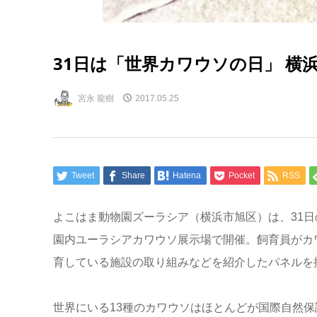
31日は「世界カワウソの日」 横
宮永 龍樹
2017.05.25
Tweet
Share
Hatena
Pocket
RSS
よこはま動物園ズーラシア（横浜市旭区）は、31日
園内ユーラシアカワウソ展示場で開催。飼育員がカ
育している施設の取り組みなどを紹介したパネルを
世界にいる13種のカワウソはほとんどが国際自然保