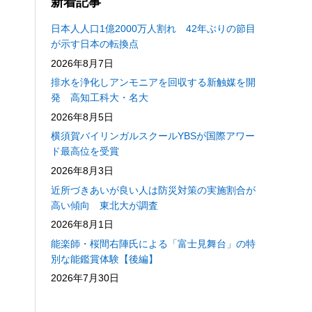
新着記事
日本人人口1億2000万人割れ 42年ぶりの節目
が示す日本の転換点
2026年8月7日
排水を浄化しアンモニアを回収する新触媒を開
発 高知工科大・名大
2026年8月5日
横須賀バイリンガルスクールYBSが国際アワー
ド最高位を受賞
2026年8月3日
近所づきあいが良い人は防災対策の実施割合が
高い傾向 東北大が調査
2026年8月1日
能楽師・桜間右陣氏による「富士見舞台」の特
別な能鑑賞体験【後編】
2026年7月30日