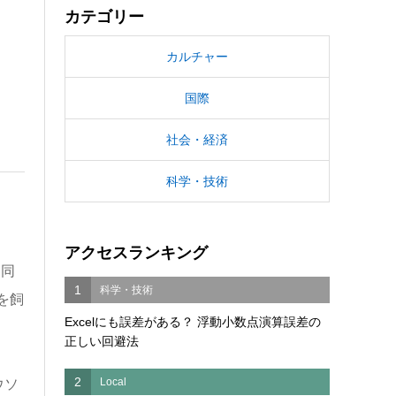
カテゴリー
カルチャー
国際
社会・経済
科学・技術
アクセスランキング
に同
1
科学・技術
を飼
Excelにも誤差がある？ 浮動小数点演算誤差の
正しい回避法
2
Local
ウソ