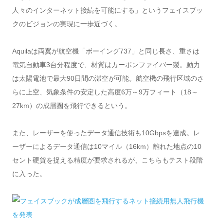
人々のインターネット接続を可能にする」というフェイスブッ
クのビジョンの実現に一歩近づく。
Aquilaは両翼が航空機「ボーイング737」と同じ長さ、重さは
電気自動車3台分程度で、材質はカーボンファイバー製。動力
は太陽電池で最大90日間の滞空が可能。航空機の飛行区域のさ
らに上空、気象条件の安定した高度6万～9万フィート（18～
27km）の成層圏を飛行できるという。
また、レーザーを使ったデータ通信技術も10Gbpsを達成。レ
ーザーによるデータ通信は10マイル（16km）離れた地点の10
セント硬貨を捉える精度が要求されるが、こちらもテスト段階
に入った。