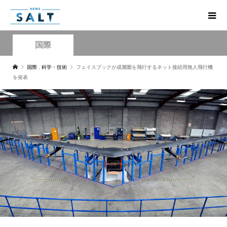
国際
国際
,
科学・技術
フェイスブックが成層圏を飛行するネット接続用無人飛行機
を発表