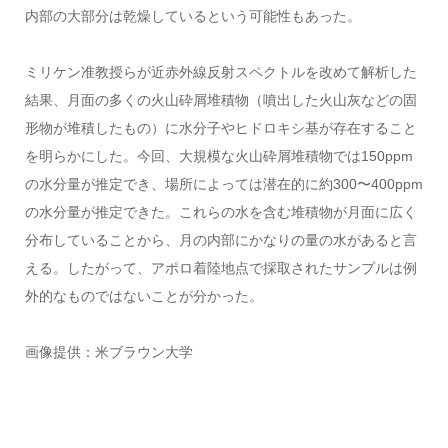
内部の大部分は乾燥しているという可能性もあった。
ミリケン准教授らが近赤外線反射スペクトルを改めて解析した
結果、月面の多くの火山砕屑堆積物（噴出した火山灰などの固
形物が堆積したもの）に水分子やヒドロキシ基が存在すること
を明らかにした。今回、大規模な火山砕屑堆積物では150ppm
の水分量が推定でき、場所によっては潜在的に約300〜400ppm
の水分量が推定できた。これらの水を含む堆積物が月面に広く
分布していることから、月の内部にかなりの量の水があると言
える。したがって、アポロ着陸地点で採取されたサンプルは例
外的なものではないことが分かった。
画像提供：米ブラウン大学