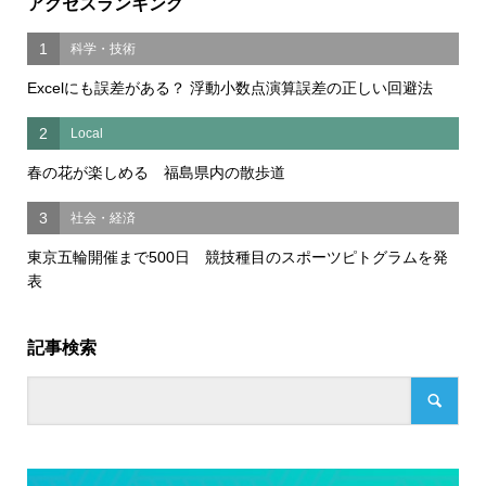
アクセスランキング
1
科学・技術
Excelにも誤差がある？ 浮動小数点演算誤差の正しい回避法
2
Local
春の花が楽しめる 福島県内の散歩道
3
社会・経済
東京五輪開催まで500日 競技種目のスポーツピトグラムを発
表
記事検索