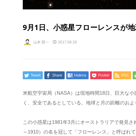
9月1日、小惑星フローレンスが地球
山本 賢一
2017.08.28
Tweet
Share
Hatena
Pocket
RSS
米航空宇宙局（NASA）は現地時間18日、巨大な
く、安全であるとしている。地球と月の距離のおよそ
この小惑星は1981年3月にオーストラリアで発見さ
～1910）の名を冠して「フローレンス」と呼ばれて