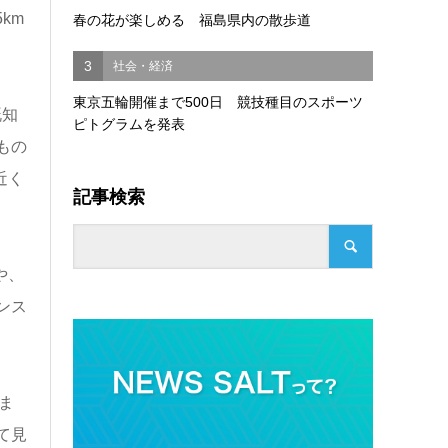
km
春の花が楽しめる 福島県内の散歩道
3
社会・経済
東京五輪開催まで500日 競技種目のスポーツ
既知
ピトグラムを発表
もの
近く
記事検索
や、
ンス
ま
て見