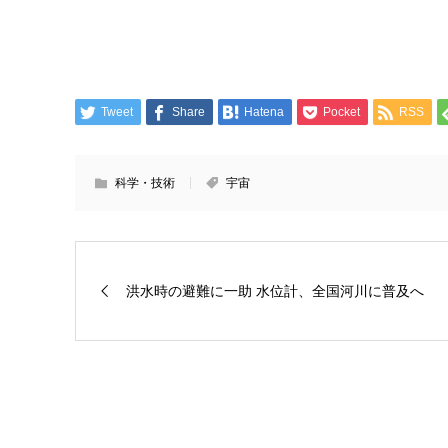
Tweet
Share
Hatena
Pocket
RSS
科学・技術
宇宙
洪水時の避難に一助 水位計、全国河川に普及へ