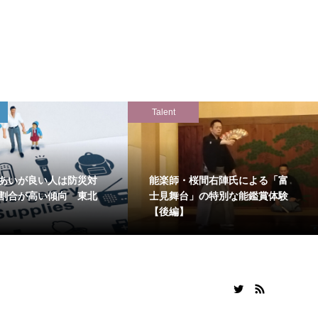
Talent
あいが良い人は防災対
能楽師・桜間右陣氏による「富
割合が高い傾向 東北
士見舞台」の特別な能鑑賞体験
【後編】