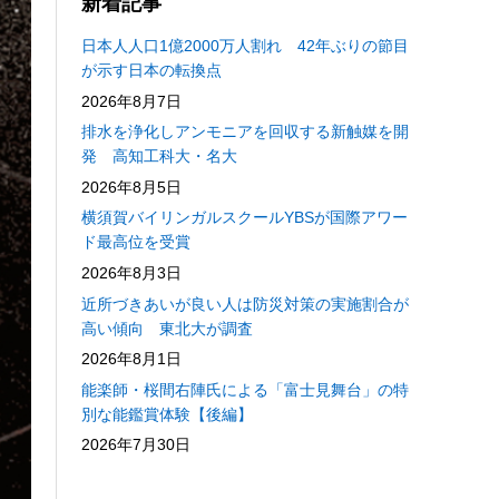
新着記事
日本人人口1億2000万人割れ 42年ぶりの節目
が示す日本の転換点
2026年8月7日
排水を浄化しアンモニアを回収する新触媒を開
発 高知工科大・名大
2026年8月5日
横須賀バイリンガルスクールYBSが国際アワー
ド最高位を受賞
2026年8月3日
近所づきあいが良い人は防災対策の実施割合が
高い傾向 東北大が調査
2026年8月1日
能楽師・桜間右陣氏による「富士見舞台」の特
別な能鑑賞体験【後編】
2026年7月30日