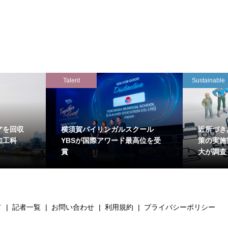
Talent
Sustainable
アを回収
横須賀バイリンガルスクール
近所づき
知工科
YBSが国際アワード最高位を受
策の実施
賞
大が調査
て
記者一覧
お問い合わせ
利用規約
プライバシーポリシー