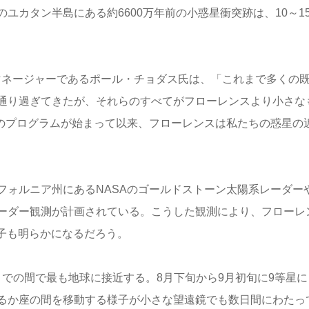
カタン半島にある約6600万年前の小惑星衝突跡は、10～15
のマネージャーであるポール・チョダス氏は、「これまで多くの
通り過ぎてきたが、それらのすべてがフローレンスより小さな
Aのプログラムが始まって以来、フローレンスは私たちの惑星の
フォルニア州にあるNASAのゴールドストーン太陽系レーダー
ーダー観測が計画されている。こうした観測により、フローレ
子も明らかになるだろう。
年までの間で最も地球に接近する。8月下旬から9月初旬に9等星に
るか座の間を移動する様子が小さな望遠鏡でも数日間にわたっ