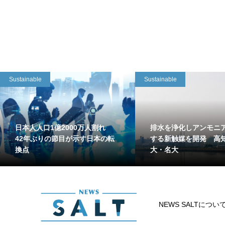
Sustainable
Sustainable
日本人人口1億2000万人割れ
排水を浄化しアンモニ
42年ぶりの節目が示す日本の転
する新触媒を開発 高
換点
大・名大
NEWS SALTについ