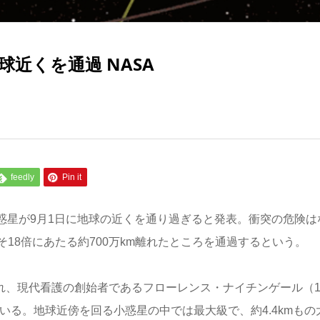
近くを通過 NASA
feedly
Pin it
小惑星が9月1日に地球の近くを通り過ぎると発表。衝突の危険は
18倍にあたる約700万km離れたところを通過するという。
れ、現代看護の創始者であるフローレンス・ナイチンゲール（18
いる。地球近傍を回る小惑星の中では最大級で、約4.4kmもの