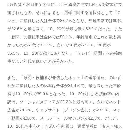
8時以降～24日までの間に、18～69歳の男女1342人を対象に実
施されたもの。それによると、選挙に関する情報源として「テ
レビ」に接触した人は全体で86.7％となり、年齢層別では60代
が92.6％と最も高く、10、20代が最も低く82.9％だった。また
「新聞」の接触率は全体では50.1％。年齢層別でこれが最も高
かったのが60代で71.3％、次いで50代が57.8％、30代が
35.3％、10、20代が37.1％となり、「テレビ・新聞」への接触
率が若い年代で低いことが分かった。
また、「政党・候補者が発信したネット上の選挙情報」のいず
れかに接触した人の比率は全体が31.4％で、最も高かった年齢
層は10、20代で39.0％となった。10、20代による接触率の内
訳は、ソーシャルメディアが25.2％と最も高く、次いでネット
広告が24.2％、ウェブサイト（ブログを含む）が23.9％、ネッ
ト動画が19.0％、メール・メールマガジンが12.3％、だった。
10、20代を中心とした若い年齢層は、選挙情報に「友人・知人