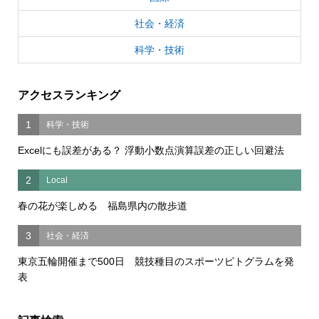
社会・経済
科学・技術
アクセスランキング
1
科学・技術
Excelにも誤差がある？ 浮動小数点演算誤差の正しい回避法
2
Local
春の花が楽しめる 福島県内の散歩道
3
社会・経済
東京五輪開催まで500日 競技種目のスポーツピトグラムを発
表