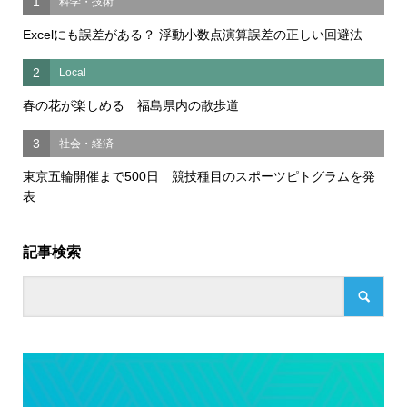
1
科学・技術
Excelにも誤差がある？ 浮動小数点演算誤差の正しい回避法
2
Local
春の花が楽しめる 福島県内の散歩道
3
社会・経済
東京五輪開催まで500日 競技種目のスポーツピトグラムを発
表
記事検索