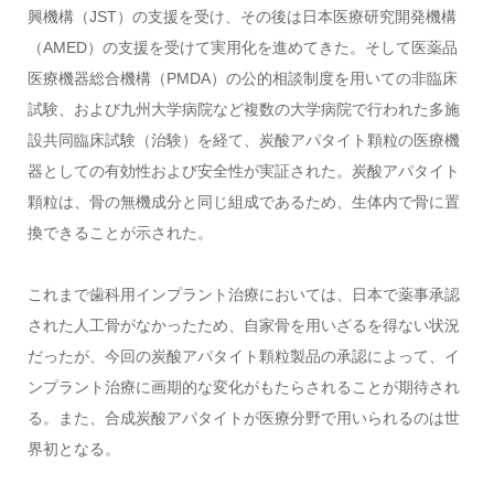
興機構（JST）の支援を受け、その後は日本医療研究開発機構
（AMED）の支援を受けて実用化を進めてきた。そして医薬品
医療機器総合機構（PMDA）の公的相談制度を用いての非臨床
試験、および九州大学病院など複数の大学病院で行われた多施
設共同臨床試験（治験）を経て、炭酸アパタイト顆粒の医療機
器としての有効性および安全性が実証された。炭酸アパタイト
顆粒は、骨の無機成分と同じ組成であるため、生体内で骨に置
換できることが示された。
これまで歯科用インプラント治療においては、日本で薬事承認
された人工骨がなかったため、自家骨を用いざるを得ない状況
だったが、今回の炭酸アパタイト顆粒製品の承認によって、イ
ンプラント治療に画期的な変化がもたらされることが期待され
る。また、合成炭酸アパタイトが医療分野で用いられるのは世
界初となる。