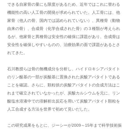
できる自家骨の量にも限度があるため、近年ではこれに替わる
機能性の高い人工骨の開発が求められていた。人工骨には、他
家骨（他人の骨、国内では認められていない）、異種骨（動物
由来の骨）、合成骨（化学合成された骨）の３種類が考えられ
るが、他家骨と異種骨は安全性の確保に課題があり、合成骨は
安全性を確保しやすいものの、治療効果の面で課題があるとさ
れてきた。
石川教授らは骨の無機成分を分析し、ハイドロキシアパタイト
のリン酸基の一部が炭酸基に置換された炭酸アパタイトである
ことを確認。さらに、顆粒状の炭酸アパタイトの合成方法はこ
れまで確立されていなかったが、炭酸カルシウムを元に、リン
酸塩水溶液中での溶解析出反応を用いて炭酸アパタイト顆粒を
人工合成する方法を世界で初めて見いだした。
この研究成果をもとに、ジーシーが2009～15年まで科学技術振