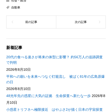
社会・経済
自動車
新着記事
20代の食べる速さが将来の体型に影響？ 約56万人の追跡調査
で判明
2026年8月10日
平和への願いを未来へつなぐ灯籠流し 被ばく81年の広島原爆
の日
2026年8月10日
48光年先の惑星に大気の証拠 生命探査へ新たな一歩
2026年8
月10日
小惑星トリフネへ極限接近 はやぶさ2が描く日本の宇宙探査