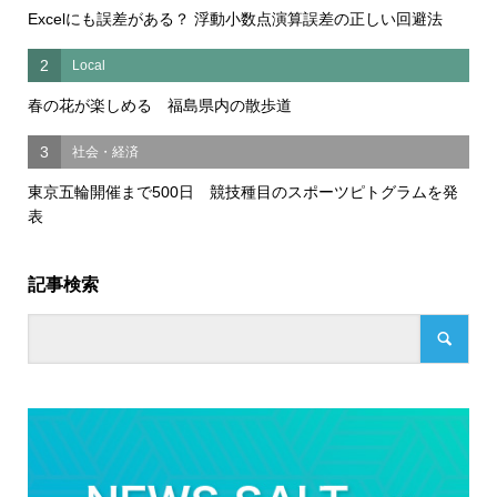
Excelにも誤差がある？ 浮動小数点演算誤差の正しい回避法
2
Local
春の花が楽しめる 福島県内の散歩道
3
社会・経済
東京五輪開催まで500日 競技種目のスポーツピトグラムを発
表
記事検索