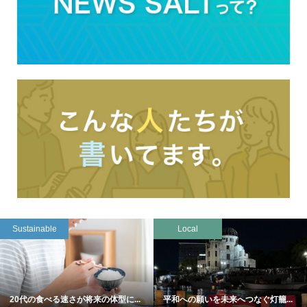
Sustainable
Local
20代の食べる速さが将来の体型に...
平和への願いを未来へつなぐ灯籠...