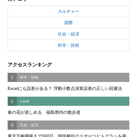
カルチャー
国際
社会・経済
科学・技術
アクセスランキング
1
科学・技術
Excelにも誤差がある？ 浮動小数点演算誤差の正しい回避法
2
Local
春の花が楽しめる 福島県内の散歩道
3
社会・経済
東京五輪開催まで500日 競技種目のスポーツピトグラムを発