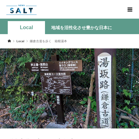
Local
地域を活性化させ豊かな日本に
Local
鎌倉古道を歩く 箱根湯本