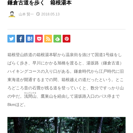
鎌倉古道を歩く 箱根湯本
山本 賢一
2018.05.13
箱根登山鉄道の箱根湯本駅から温泉街を抜けて国道1号線をし
ばらく歩き、早川にかかる旭橋を渡ると、湯坂路（鎌倉古道）
ハイキングコースの入り口がある。鎌倉時代から江戸時代に旧
東海道が開通するまでの間、箱根越えの道だったという。とこ
ろどころ昔の石畳が残る道を登っていくと、数分ですっかり山
せんげんやま
の中だ。
浅間山
、鷹巣山を経由して湯坂路入口のバス停まで
8kmほど。