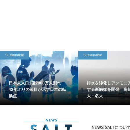
Sustainable
Sustainable
日本人人口1億2000万人割れ
排水を浄化しアンモニ
42年ぶりの節目が示す日本の転
する新触媒を開発 高
換点
大・名大
NEWS SALTについ