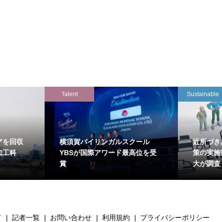
Talent
Sustainable
アを回収
横須賀バイリンガルスクール
近所づき
知工科
YBSが国際アワード最高位を受
策の実施
賞
大が調査
て
記者一覧
お問い合わせ
利用規約
プライバシーポリシー