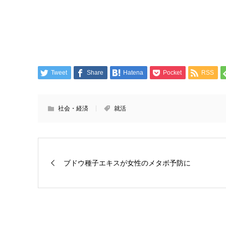
Tweet
Share
Hatena
Pocket
RSS
社会・経済
就活
ブドウ種子エキスが女性のメタボ予防に