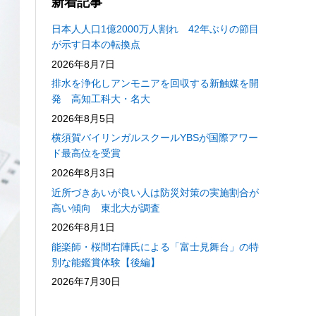
新着記事
日本人人口1億2000万人割れ 42年ぶりの節目
が示す日本の転換点
2026年8月7日
排水を浄化しアンモニアを回収する新触媒を開
発 高知工科大・名大
2026年8月5日
横須賀バイリンガルスクールYBSが国際アワー
ド最高位を受賞
2026年8月3日
近所づきあいが良い人は防災対策の実施割合が
高い傾向 東北大が調査
2026年8月1日
能楽師・桜間右陣氏による「富士見舞台」の特
別な能鑑賞体験【後編】
2026年7月30日