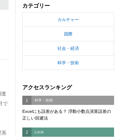
カテゴリー
カルチャー
国際
社会・経済
科学・技術
アクセスランキング
調査
1
科学・技術
月で
Excelにも誤差がある？ 浮動小数点演算誤差の
正しい回避法
2
Local
理系