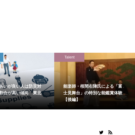
Talent
あいが良い人は防災対
能楽師・桜間右陣氏による「富
割合が高い傾向 東北
士見舞台」の特別な能鑑賞体験
【後編】