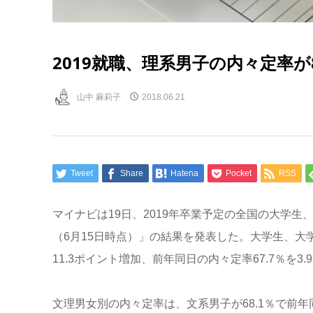
2019就職、理系男子の内々定率が
山中 麻莉子
2018.06.21
Tweet
Share
Hatena
Pocket
RSS
マイナビは19日、2019年卒業予定の全国の大学生
（6月15日時点）」の結果を発表した。大学生、大学
11.3ポイント増加、前年同日の内々定率67.7％を3
文理男女別の内々定率は、文系男子が68.1％で前年同