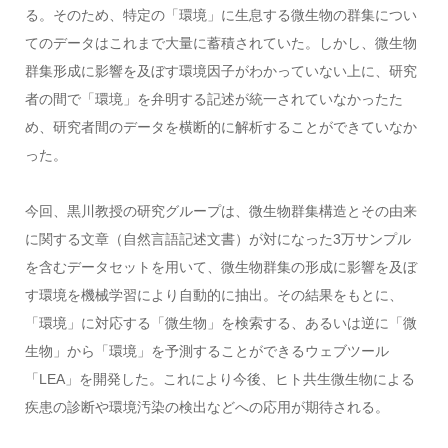
る。そのため、特定の「環境」に生息する微生物の群集につい
てのデータはこれまで大量に蓄積されていた。しかし、微生物
群集形成に影響を及ぼす環境因子がわかっていない上に、研究
者の間で「環境」を弁明する記述が統一されていなかったた
め、研究者間のデータを横断的に解析することができていなか
った。
今回、黒川教授の研究グループは、微生物群集構造とその由来
に関する文章（自然言語記述文書）が対になった3万サンプル
を含むデータセットを用いて、微生物群集の形成に影響を及ぼ
す環境を機械学習により自動的に抽出。その結果をもとに、
「環境」に対応する「微生物」を検索する、あるいは逆に「微
生物」から「環境」を予測することができるウェブツール
「LEA」を開発した。これにより今後、ヒト共生微生物による
疾患の診断や環境汚染の検出などへの応用が期待される。