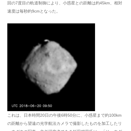
回の7度目の軌道制御により、小惑星との距離は約45km、相対
速度は毎秒約9cmとなった。
これは、日本時間20日の午後6時50分に、小惑星まで約100km
の距離から望遠の光学航法カメラで撮影したものを加工したリ