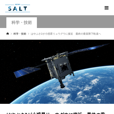
科学・技術
科学・技術
はやぶさ2が小惑星リュウグウに接近 最終の垂直降下軌道へ