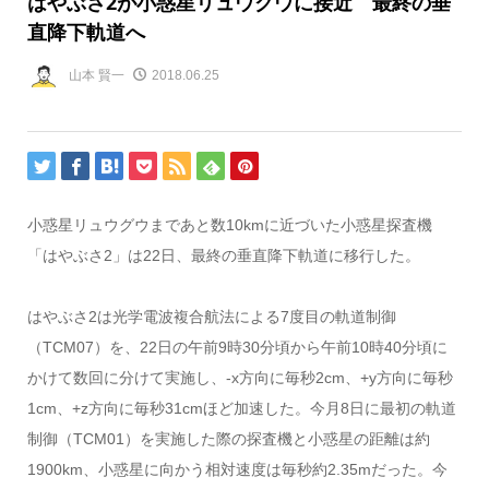
はやぶさ2が小惑星リュウグウに接近 最終の垂
直降下軌道へ
山本 賢一
2018.06.25
小惑星リュウグウまであと数10kmに近づいた小惑星探査機
「はやぶさ2」は22日、最終の垂直降下軌道に移行した。
はやぶさ2は光学電波複合航法による7度目の軌道制御
（TCM07）を、22日の午前9時30分頃から午前10時40分頃に
かけて数回に分けて実施し、-x方向に毎秒2cm、+y方向に毎秒
1cm、+z方向に毎秒31cmほど加速した。今月8日に最初の軌道
制御（TCM01）を実施した際の探査機と小惑星の距離は約
1900km、小惑星に向かう相対速度は毎秒約2.35mだった。今