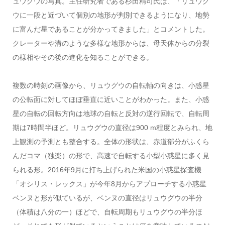
ュウグウの写真。主任研究者である杉田精司氏は、「リュウグ
ウに一段と近づいて個別の地形が判別できるようになり、地勢
に富んだ星であることが分かってきました」とコメントした。
クレーターや溝のような多様な地形からは、母天体からの分裂
の様相やその後の進化を知ることができる。
複数の時刻の画像から、リュウグウの自転軸の向きは、小惑星
の公転面に対してほぼ垂直に近いことがわかった。また、小惑
星の自転の回転方向は地球の自転と反対の逆行回転で、自転周
期は7時間半ほど。リュウグウの直径は900 m程度とみられ、地
上観測の予測とも整合する。全体の形状は、赤道部分がふくら
んだコマ（独楽）の形で、高速で自転する小型小惑星に多く見
られる形。2016年9月に打ち上げられた米国の小惑星探査機
「オシリス・レックス」が今年8月からアプローチする小惑星
ベンヌと形が似ているが、ベンヌの直径はリュウグウの半分
（体積は八分の一）ほどで、自転周期もリュウグウの半分ほ