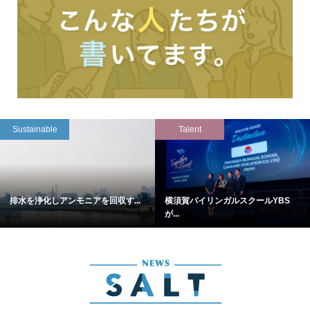
Sustainable
Talent
排水を浄化しアンモニアを回収す...
横須賀バイリンガルスクールYBS
が...