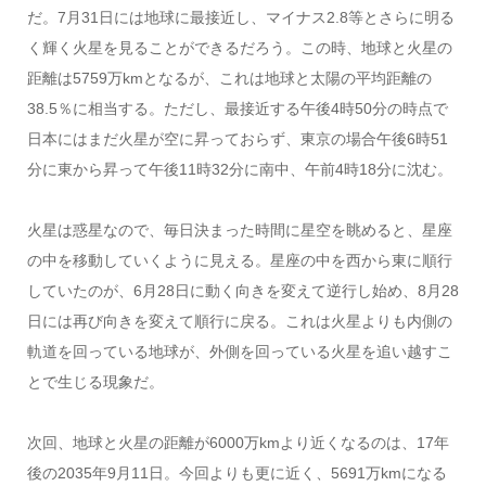
だ。7月31日には地球に最接近し、マイナス2.8等とさらに明る
く輝く火星を見ることができるだろう。この時、地球と火星の
距離は5759万kmとなるが、これは地球と太陽の平均距離の
38.5％に相当する。ただし、最接近する午後4時50分の時点で
日本にはまだ火星が空に昇っておらず、東京の場合午後6時51
分に東から昇って午後11時32分に南中、午前4時18分に沈む。
火星は惑星なので、毎日決まった時間に星空を眺めると、星座
の中を移動していくように見える。星座の中を西から東に順行
していたのが、6月28日に動く向きを変えて逆行し始め、8月28
日には再び向きを変えて順行に戻る。これは火星よりも内側の
軌道を回っている地球が、外側を回っている火星を追い越すこ
とで生じる現象だ。
次回、地球と火星の距離が6000万kmより近くなるのは、17年
後の2035年9月11日。今回よりも更に近く、5691万kmになる