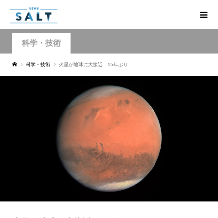
科学・技術
科学・技術
火星が地球に大接近 15年ぶり