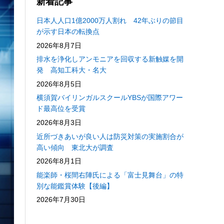
新着記事
日本人人口1億2000万人割れ 42年ぶりの節目
が示す日本の転換点
2026年8月7日
排水を浄化しアンモニアを回収する新触媒を開
発 高知工科大・名大
2026年8月5日
横須賀バイリンガルスクールYBSが国際アワー
ド最高位を受賞
2026年8月3日
近所づきあいが良い人は防災対策の実施割合が
高い傾向 東北大が調査
2026年8月1日
能楽師・桜間右陣氏による「富士見舞台」の特
別な能鑑賞体験【後編】
2026年7月30日