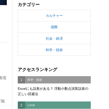
カテゴリー
カルチャー
国際
社会・経済
科学・技術
アクセスランキング
は製造
1
科学・技術
Excelにも誤差がある？ 浮動小数点演算誤差の
正しい回避法
可能
2
Local