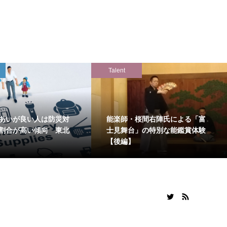
Talent
あいが良い人は防災対
能楽師・桜間右陣氏による「富
割合が高い傾向 東北
士見舞台」の特別な能鑑賞体験
【後編】