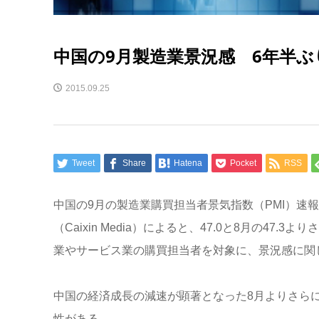
中国の9月製造業景況感 6年半ぶ
2015.09.25
Tweet
Share
Hatena
Pocket
RSS
中国の9月の製造業購買担当者景気指数（PMI）速
（Caixin Media）によると、47.0と8月の47
業やサービス業の購買担当者を対象に、景況感に関
中国の経済成長の減速が顕著となった8月よりさら
性がある。