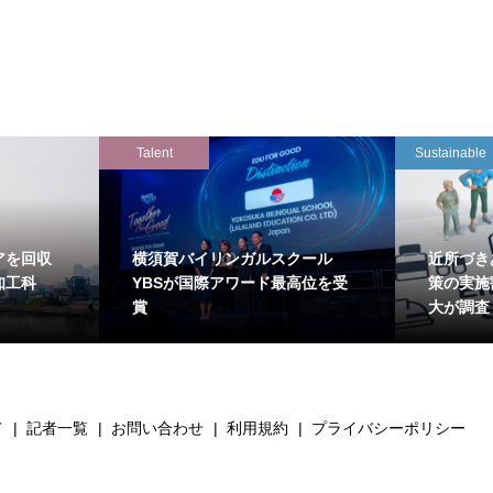
Talent
Sustainable
アを回収
横須賀バイリンガルスクール
近所づき
知工科
YBSが国際アワード最高位を受
策の実施
賞
大が調査
て
記者一覧
お問い合わせ
利用規約
プライバシーポリシー