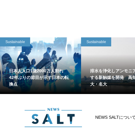
Sustainable
Sustainable
日本人人口1億2000万人割れ
排水を浄化しアンモニ
42年ぶりの節目が示す日本の転
する新触媒を開発 高
換点
大・名大
NEWS SALTについ