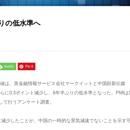
りの低水準へ
feedly
Pin it
報値は、英金融情報サービス会社マークイットと中国財新伝媒
.3よりさらに0.3ポイント減少し、6年半ぶりの低水準となった。PMI
して行うアンケート調査。
に減少したことが、中国の一時的な景気減速でないことを示す