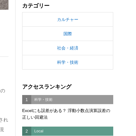
カテゴリー
カルチャー
国際
社会・経済
科学・技術
アクセスランキング
付の
1
科学・技術
Excelにも誤差がある？ 浮動小数点演算誤差の
正しい回避法
され
現
2
Local