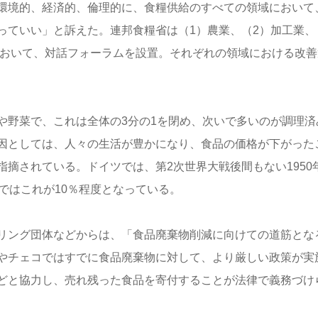
環境的、経済的、倫理的に、食糧供給のすべての領域において
っていい」と訴えた。連邦食糧省は（1）農業、（2）加工業、
において、対話フォーラムを設置。それぞれの領域における改善
や野菜で、これは全体の3分の1を閉め、次いで多いのが調理済
因としては、人々の生活が豊かになり、食品の価格が下がった
摘されている。ドイツでは、第2次世界大戦後間もない1950
ではこれが10％程度となっている。
リング団体などからは、「食品廃棄物削減に向けての道筋とな
やチェコではすでに食品廃棄物に対して、より厳しい政策が実
どと協力し、売れ残った食品を寄付することが法律で義務づけ