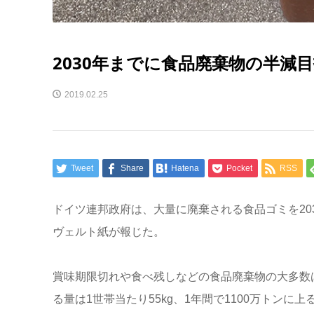
2030年までに食品廃棄物の半減
2019.02.25
Tweet
Share
Hatena
Pocket
RSS
ドイツ連邦政府は、大量に廃棄される食品ゴミを20
ヴェルト紙が報じた。
賞味期限切れや食べ残しなどの食品廃棄物の大多数
る量は1世帯当たり55kg、1年間で1100万トン