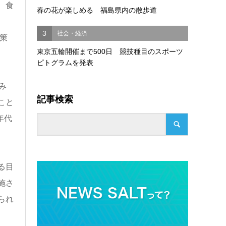
、食
春の花が楽しめる 福島県内の散歩道
3
社会・経済
策
東京五輪開催まで500日 競技種目のスポーツ
ピトグラムを発表
み
記事検索
こと
年代
る目
施さ
られ