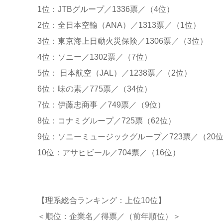
1位：JTBグループ／1336票／（4位）
2位：全日本空輸（ANA）／1313票／（1位）
3位：東京海上日動火災保険／1306票／（3位）
4位：ソニー／1302票／（7位）
5位： 日本航空（JAL）／1238票／（2位）
6位：味の素／775票／（34位）
7位：伊藤忠商事 ／749票／（9位）
8位：コナミグループ／725票（62位）
9位：ソニーミュージックグループ／723票／（20
10位：アサヒビール／704票／（16位）
【理系総合ランキング：上位10位】
＜順位：企業名／得票／（前年順位）＞