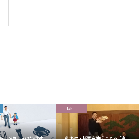
Talent
あいが良い人は防災対
能楽師・桜間右陣氏による「富