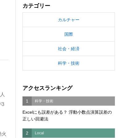
カテゴリー
カルチャー
国際
社会・経済
科学・技術
アクセスランキング
業人
1
科学・技術
3
Excelにも誤差がある？ 浮動小数点演算誤差の
正しい回避法
2
Local
動火