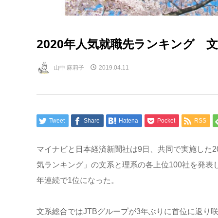
2020年人気就職先ランキング 文
山中 麻莉子
2019.04.11
Tweet
Share
Hatena
Pocket
RSS
マイナビと日本経済新聞社は9日、共同で実施した20
気ランキング」の文系と理系の各上位100社を発表し
年連続で1位になった。
文系総合ではJTBグループが3年ぶりに首位に返り