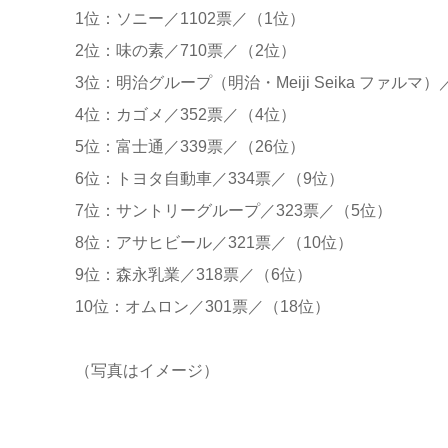
1位：ソニー／1102票／（1位）
2位：味の素／710票／（2位）
3位：明治グループ（明治・Meiji Seika ファルマ）
4位：カゴメ／352票／（4位）
5位：富士通／339票／（26位）
6位：トヨタ自動車／334票／（9位）
7位：サントリーグループ／323票／（5位）
8位：アサヒビール／321票／（10位）
9位：森永乳業／318票／（6位）
10位：オムロン／301票／（18位）
（写真はイメージ）