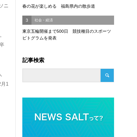
ソニ
春の花が楽しめる 福島県内の散歩道
3
社会・経済
東京五輪開催まで500日 競技種目のスポーツ
。
ピトグラムを発表
卒
記事検索
人
2月1