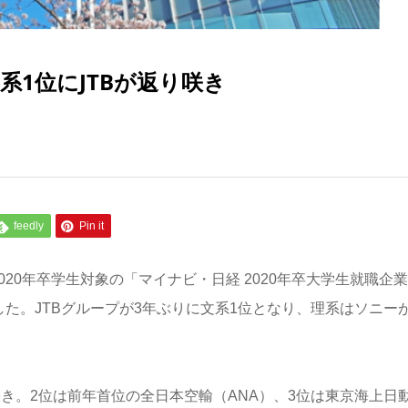
系1位にJTBが返り咲き
feedly
Pin it
20年卒学生対象の「マイナビ・日経 2020年卒大学生就職企
た。JTBグループが3年ぶりに文系1位となり、理系はソニーが
咲き。2位は前年首位の全日本空輸（ANA）、3位は東京海上日