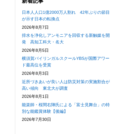
新着記事
日本人人口1億2000万人割れ 42年ぶりの節目
が示す日本の転換点
2026年8月7日
排水を浄化しアンモニアを回収する新触媒を開
発 高知工科大・名大
2026年8月5日
横須賀バイリンガルスクールYBSが国際アワー
ド最高位を受賞
2026年8月3日
近所づきあいが良い人は防災対策の実施割合が
高い傾向 東北大が調査
2026年8月1日
能楽師・桜間右陣氏による「富士見舞台」の特
別な能鑑賞体験【後編】
2026年7月30日