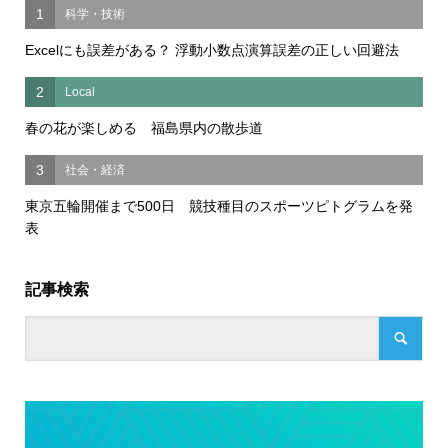
1
科学・技術
Excelにも誤差がある？ 浮動小数点演算誤差の正しい回避法
2
Local
春の花が楽しめる 福島県内の散歩道
3
社会・経済
東京五輪開催まで500日 競技種目のスポーツピトグラムを発
表
記事検索