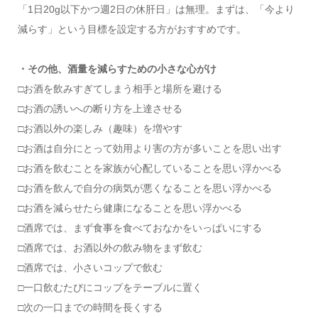
「1日20g以下かつ週2日の休肝日」は無理。まずは、「今より
減らす」という目標を設定する方がおすすめです。
・その他、酒量を減らすための小さな心がけ
□お酒を飲みすぎてしまう相手と場所を避ける
□お酒の誘いへの断り方を上達させる
□お酒以外の楽しみ（趣味）を増やす
□お酒は自分にとって効用より害の方が多いことを思い出す
□お酒を飲むことを家族が心配していることを思い浮かべる
□お酒を飲んで自分の病気が悪くなることを思い浮かべる
□お酒を減らせたら健康になることを思い浮かべる
□酒席では、まず食事を食べておなかをいっぱいにする
□酒席では、お酒以外の飲み物をまず飲む
□酒席では、小さいコップで飲む
□一口飲むたびにコップをテーブルに置く
□次の一口までの時間を長くする