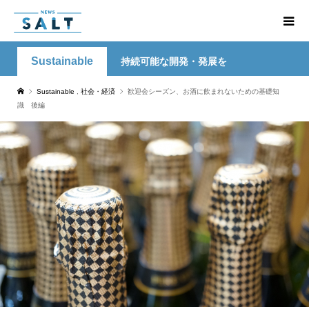
Sustainable
持続可能な開発・発展を
Sustainable
,
社会・経済
歓迎会シーズン、お酒に飲まれないための基礎知
識 後編