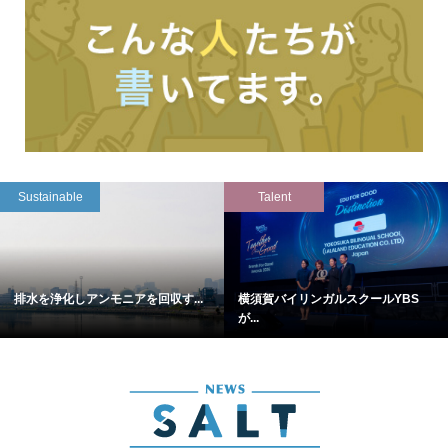
Sustainable
Talent
排水を浄化しアンモニアを回収す...
横須賀バイリンガルスクールYBS
が...