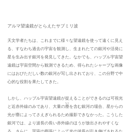
アルマ望遠鏡がとらえたサブミリ波
天文学者たちは、これまでに様々な望遠鏡を使って遠くに見え
る、すなわち過去の宇宙を観測し、生まれたての銀河や活発に
星を生み出す銀河を発見してきた。なかでも、ハッブル宇宙望
遠鏡は宇宙空間から観測できるため、得られたシャープな画像
にはおびただしい数の銀河が写し出されており、この分野で中
心的な役割を果たしてきた。
しかし、ハッブル宇宙望遠鏡が捉えることができるのは可視光
ちり
と近赤外線のみであり、大量の
塵
を含む銀河の場合、星からの
光が塵によってさえぎられるため撮影できなかった。こうした
銀河では、より波長の長い赤外線のほうが放出されやすくな
る。さらに、宇宙の膨張によって光の波長が引き伸ばされるた