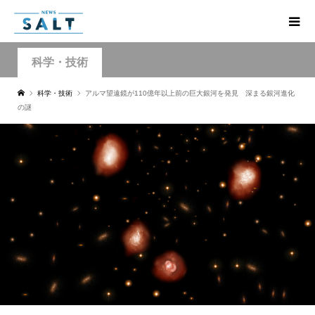
科学・技術
科学・技術
アルマ望遠鏡が110億年以上前の巨大銀河を発見 深まる銀河進化
の謎