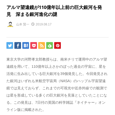
アルマ望遠鏡が110億年以上前の巨大銀河を発
見 深まる銀河進化の謎
山本 賢一
2019.08.17
東京大学の河野孝太郎教授らは、南米チリで運用中のアルマ望
遠鏡を用いて、110億年以上さかのぼった過去の宇宙に、星を
活発に生み出している巨大銀河を39個発見した。今回発見され
た銀河はいずれも米航空宇宙局（NASA）のハッブル宇宙望遠
鏡では見えておらず、これまでの可視光や近赤外線での観測で
は星を形成している多くの巨大銀河を見落としていたことにな
る。この発見は、7日付の英国の科学雑誌『ネイチャー』オン
ライン版に掲載された。