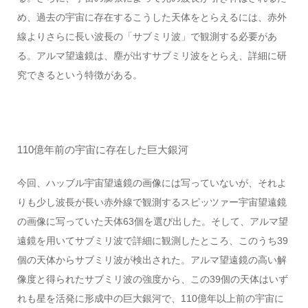
め、過去の宇宙に存在するこうした天体をとらえるには、赤外
線よりさらに長い波長の「サブミリ波」で観測する必要があ
る。アルマ望遠鏡は、塵が出すサブミリ波をとらえ、詳細に研
究できるという特徴がある。
110億年前の宇宙に存在した巨大銀河
今回、ハッブル宇宙望遠鏡の画像には写っていないが、それよ
りも少し波長が長い赤外線で観測するスピッツァー宇宙望遠鏡
の画像に写っていた天体63個を選び出した。そして、アルマ望
遠鏡を用いてサブミリ波で詳細に観測したところ、このうち39
個の天体からサブミリ波が検出された。アルマ望遠鏡の高い解
像度と得られたサブミリ波の強度から、この39個の天体はいず
れも星を活発に形成中の巨大銀河で、110億年以上前の宇宙に