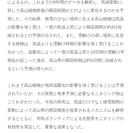
によるもの。これまでの9年間のデータを解析し、気候変動に
対して高山植物群落の開花時期がどのように変化するのかを予
測した。その結果、積雪の少ない場所に生える高山植物は気温
の影響を強く受け、一度の気温上昇により開花期間が約4日短
縮されるとの予測が出された。また、雪解けの遅い場所に生息
する植物は、気温よりも雪解け時期の影響を強く受けることが
分かった。温暖化によって一度の気温上昇と10日間の雪解け早
期化が起こった場合、高山帯の開花時期は約5日間に短縮され
るという予測が得られた。
これまで高山植物が地球温暖化の影響を強く受けることは予測
されていたが、その実態と将来予測に必要なモニタリング例は
ごくわずかだった。今回の研究は、気温だけでなく積雪期間の
変動によって高山帯の開花構造が改変されるメカニズムを解明
するとともに、市民ボランティアによる生態系モニタリングの
有効性を実証した、重要な成果となった。