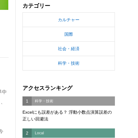
カテゴリー
カルチャー
国際
社会・経済
科学・技術
アクセスランキング
界中
1
科学・技術
て、
Excelにも誤差がある？ 浮動小数点演算誤差の
正しい回避法
今
2
Local