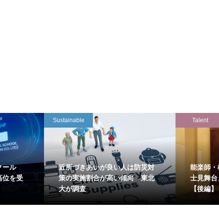
Sustainable
Talent
クール
近所づきあいが良い人は防災対
能楽師・
高位を受
策の実施割合が高い傾向 東北
士見舞台
大が調査
【後編】