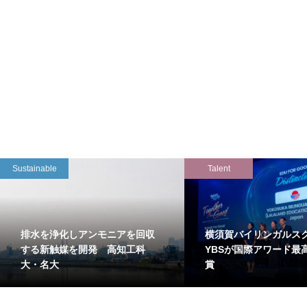
Sustainable
Talent
排水を浄化しアンモニアを回収
横須賀バイリンガルス
する新触媒を開発 高知工科
YBSが国際アワード最
大・名大
賞