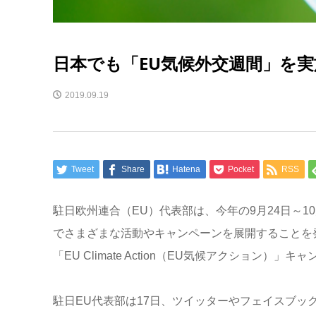
日本でも「EU気候外交週間」を
2019.09.19
Tweet
Share
Hatena
Pocket
RSS
駐日欧州連合（EU）代表部は、今年の9月24日～1
でさまざまな活動やキャンペーンを展開することを
「EU Climate Action（EU気候アクション）」
駐日EU代表部は17日、ツイッターやフェイスブッ