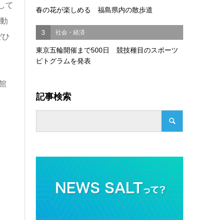
して
春の花が楽しめる 福島県内の散歩道
が動
3
社会・経済
ぜひ
東京五輪開催まで500日 競技種目のスポーツ
ピトグラムを発表
館
記事検索