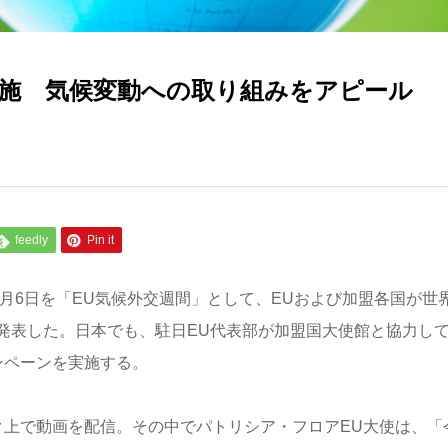
実施 気候変動への取り組みをアピール
feedly
Pin it
0月6日を「EU気候外交週間」として、EUおよび加盟各国が世
発表した。日本でも、駐日EU代表部が加盟国大使館と協力し
キャンペーンを実施する。
ク上で動画を配信。その中でパトリシア・フロアEU大使は、「