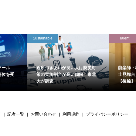
Sustainable
Talent
クール
近所づきあいが良い人は防災対
能楽師・
高位を受
策の実施割合が高い傾向 東北
士見舞台
大が調査
【後編】
て
記者一覧
お問い合わせ
利用規約
プライバシーポリシー