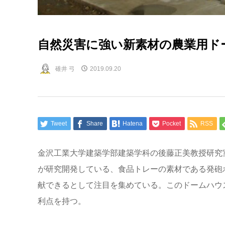
自然災害に強い新素材の農業用ド
碓井 弓
2019.09.20
Tweet
Share
Hatena
Pocket
RSS
金沢工業大学建築学部建築学科の後藤正美教授研究
が研究開発している、食品トレーの素材である発砲
献できるとして注目を集めている。このドームハウ
利点を持つ。