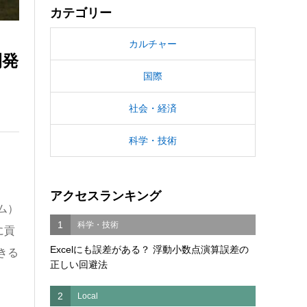
カテゴリー
カルチャー
開発
国際
社会・経済
科学・技術
アクセスランキング
ム）
1
科学・技術
に貢
Excelにも誤差がある？ 浮動小数点演算誤差の
きる
正しい回避法
2
Local