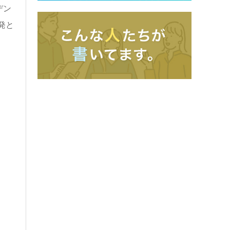
デン
発と