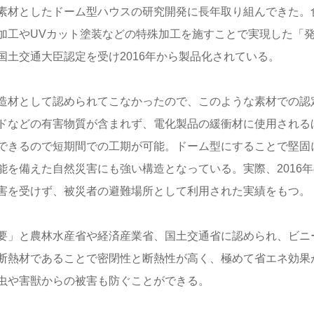
素材としたドーム型ハウスの研究開発に長年取り組んできた。
加工やUVカット塗装などの特殊加工を施すことで実現した「
土交通大臣認定を受け2016年から製品化されている。
造材として認められてこなかったので、このような素材での認
ドなどの有害物質が含まれず、電化製品の緩衝材に使用される
できるので短期間での工期が可能。ドーム型にすることで堅固
を備えた自然災害にも強い構造となっている。実際、2016年
害を受けず、被災者の避難場所として利用された実績をもつ。
要」と農林水産省や経済産業省、国土交通省に認められ、ビニ
断熱材であることで密閉性と断熱性が高く、極めて省エネ効果
虫や害獣からの被害も防ぐことができる。