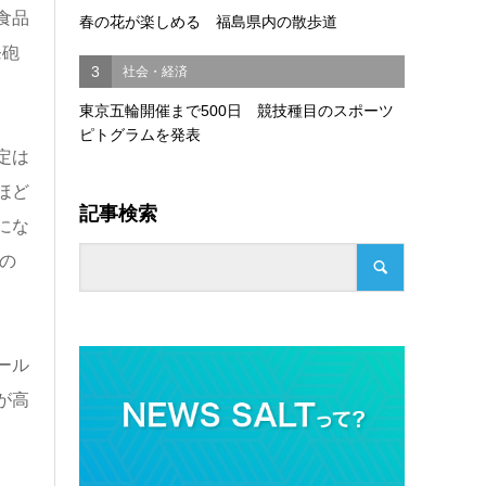
食品
春の花が楽しめる 福島県内の散歩道
発砲
3
社会・経済
東京五輪開催まで500日 競技種目のスポーツ
ピトグラムを発表
定は
ほど
記事検索
にな
の
ール
が高