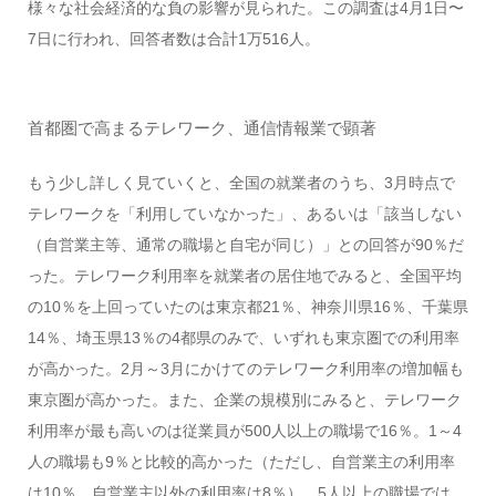
様々な社会経済的な負の影響が見られた。この調査は4月1日〜
7日に行われ、回答者数は合計1万516人。
首都圏で高まるテレワーク、通信情報業で顕著
もう少し詳しく見ていくと、全国の就業者のうち、3月時点で
テレワークを「利用していなかった」、あるいは「該当しない
（自営業主等、通常の職場と自宅が同じ）」との回答が90％だ
った。テレワーク利用率を就業者の居住地でみると、全国平均
の10％を上回っていたのは東京都21％、神奈川県16％、千葉県
14％、埼玉県13％の4都県のみで、いずれも東京圏での利用率
が高かった。2月～3月にかけてのテレワーク利用率の増加幅も
東京圏が高かった。また、企業の規模別にみると、テレワーク
利用率が最も高いのは従業員が500人以上の職場で16％。1～4
人の職場も9％と比較的高かった（ただし、自営業主の利用率
は10％、自営業主以外の利用率は8％）。5人以上の職場では、