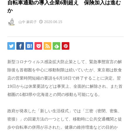
自転車通勤の導入企業6割超え 保険加入は進む
か
山中 麻莉子
2020.06.15
新型コロナウィルス感染拡大防止策として、緊急事態宣言の解
除後も首都圏を中心に移動制限は続いていたが、東京都は飲食
店の営業時間短縮の要請を6月18日で終了することに決定。翌
19日からは休業要請などは事実上、全面的に解除され、また首
都圏の1都3県や北海道との間の移動も可能になる。
政府が発表した「新しい生活様式」では「三密（密閉、密集、
密接）」の回避方法の一つとして、移動時に公共交通機関と徒
歩や自転車の併用が示された。健康の維持増進などの目的か