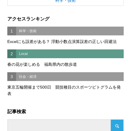
科学・技術
アクセスランキング
1
科学・技術
Excelにも誤差がある？ 浮動小数点演算誤差の正しい回避法
2
Local
春の花が楽しめる 福島県内の散歩道
3
社会・経済
東京五輪開催まで500日 競技種目のスポーツピトグラムを発
表
記事検索