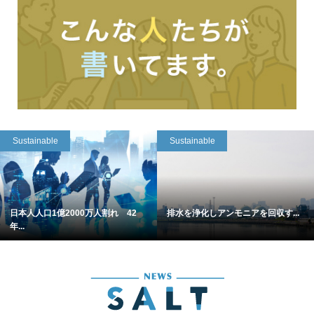
Sustainable
Sustainable
日本人人口1億2000万人割れ 42
排水を浄化しアンモニアを回収す...
年...