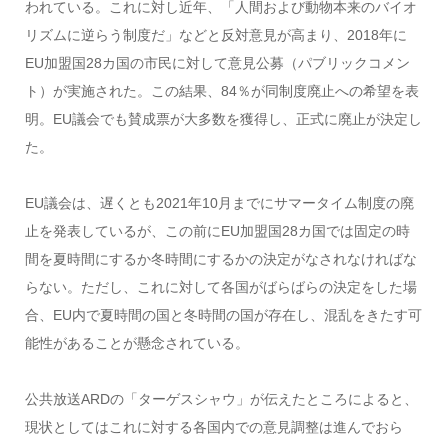
われている。これに対し近年、「人間および動物本来のバイオ
リズムに逆らう制度だ」などと反対意見が高まり、2018年に
EU加盟国28カ国の市民に対して意見公募（パブリックコメン
ト）が実施された。この結果、84％が同制度廃止への希望を表
明。EU議会でも賛成票が大多数を獲得し、正式に廃止が決定し
た。
EU議会は、遅くとも2021年10月までにサマータイム制度の廃
止を発表しているが、この前にEU加盟国28カ国では固定の時
間を夏時間にするか冬時間にするかの決定がなされなければな
らない。ただし、これに対して各国がばらばらの決定をした場
合、EU内で夏時間の国と冬時間の国が存在し、混乱をきたす可
能性があることが懸念されている。
公共放送ARDの「ターゲスシャウ」が伝えたところによると、
現状としてはこれに対する各国内での意見調整は進んでおら