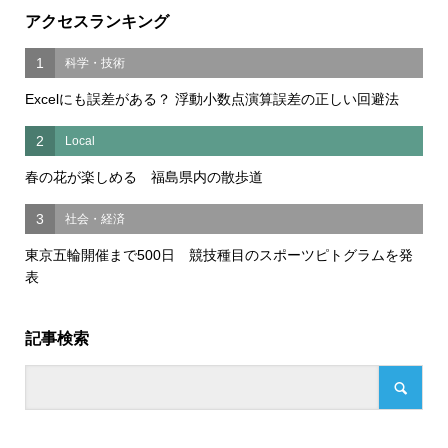
アクセスランキング
1
科学・技術
Excelにも誤差がある？ 浮動小数点演算誤差の正しい回避法
2
Local
春の花が楽しめる 福島県内の散歩道
3
社会・経済
東京五輪開催まで500日 競技種目のスポーツピトグラムを発
表
記事検索