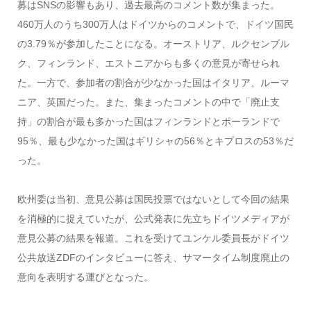
募はSNSの影響もあり、過去最高のコメント数が集まった。
460万人のうち300万人はドイツからのコメントで、ドイツ国民
の3.79％が参加したことになる。オーストリア、ルクセンブル
ク、フィンランド、エストニアからも多くの意見が寄せられ
た。一方で、参加者の割合が少なかった国はイタリア、ルーマ
ニア、英国だった。また、集まったコメントの中で「廃止支
持」の割合が最も多かった国はフィンランドとポーランドで
95％、最も少なかった国はギリシャの56％とキプロスの53％だ
った。
欧州委は当初、意見公募は国民投票ではないとして今回の結果
を消極的に捉えていたが、公式発表に先立ちドイツメディアが
意見公募の結果を報道。これを受けてユンケル委員長がドイツ
公共放送ZDFのインタビューに答え、サマータイム制度廃止の
意向を表明する運びとなった。