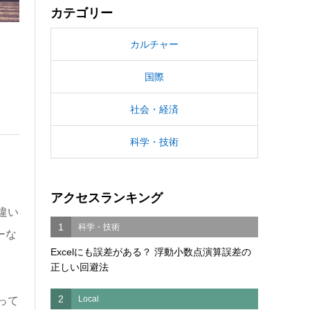
カテゴリー
カルチャー
国際
社会・経済
科学・技術
アクセスランキング
違い
1
科学・技術
ーな
Excelにも誤差がある？ 浮動小数点演算誤差の
正しい回避法
2
Local
って