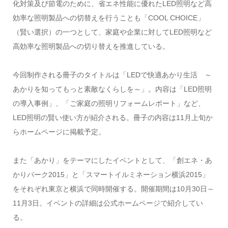
化対策及び節電のために、省エネ性能に優れたLED照明など高
効率な照明製品への切替えを行うことも「COOL CHOICE」
（賢い選択）の一つとして、家庭や企業に対してLED照明など
高効率な照明製品への切り替えを推進している。
今回制作される冊子のタイトルは「LEDで快適あかり生活 ～
あかりを知ってもっと素敵なくらしを～」。内容は「LED照明
の導入事例」、「ご家庭の照明リフォームレポート」など、
LED照明の賢い使い方が紹介される。冊子の内容は11月上旬か
らホームページに掲載予定。
また「あかり」をテーマにしたイベントとして、「創エネ・あ
かりパーク2015」と「スマートイルミネーション横浜2015」
をそれぞれ東京と横浜で同時開催する。開催期間は10月30日～
11月3日。イベントの詳細は公式ホームページで紹介してい
る。