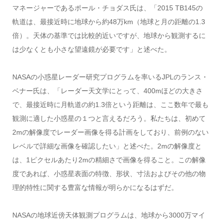
マネージャーであるポール・チョダス氏は、「2015 TB145の
軌道は、最接近時に地球から約48万km（地球と月の距離の1.3
倍）。天体の基準では比較的近いですが、地球から観測するに
は少なくとも小さな望遠鏡が必要です」と述べた。
NASAの小惑星レーダー研究プログラムを率いるJPLのランス・
ベナー氏は、「レーダー天文学にとって、400mほどの大きさ
で、最接近時に月軌道の約1.3倍という距離は、ここ数年で最も
観測に適した小惑星の１つと言えるだろう。私たちは、初めて
2mの解像度でレーダー画像を得る計画をしており、前例のない
レベルで詳細な画像を確認したい」と述べた。2mの解像度と
は、1ピクセルあたり2mの精細さで画像を得ること。この解像
度であれば、小惑星表面の特徴、形状、寸法およびその他の物
理的特性に関する豊富な情報が明らかになるはずだ。
NASAの地球近傍天体観測プログラムは、地球から3000万マイ