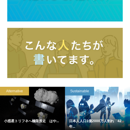
Alternative
Sustainable
小惑星トリフネへ極限接近 はや...
日本人人口1億2000万人割れ 42
年...