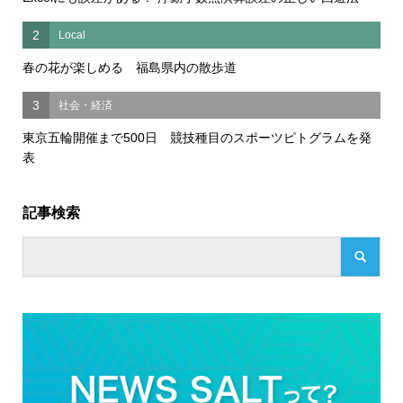
2
Local
春の花が楽しめる 福島県内の散歩道
3
社会・経済
東京五輪開催まで500日 競技種目のスポーツピトグラムを発
表
記事検索