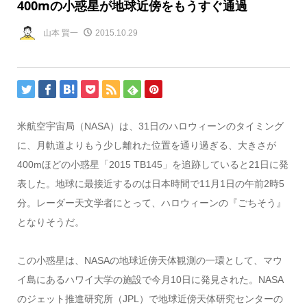
400mの小惑星が地球近傍をもうすぐ通過
山本 賢一
2015.10.29
米航空宇宙局（NASA）は、31日のハロウィーンのタイミング
に、月軌道よりもう少し離れた位置を通り過ぎる、大きさが
400mほどの小惑星「2015 TB145」を追跡していると21日に発
表した。地球に最接近するのは日本時間で11月1日の午前2時5
分。レーダー天文学者にとって、ハロウィーンの『ごちそう』
となりそうだ。
この小惑星は、NASAの地球近傍天体観測の一環として、マウ
イ島にあるハワイ大学の施設で今月10日に発見された。NASA
のジェット推進研究所（JPL）で地球近傍天体研究センターの