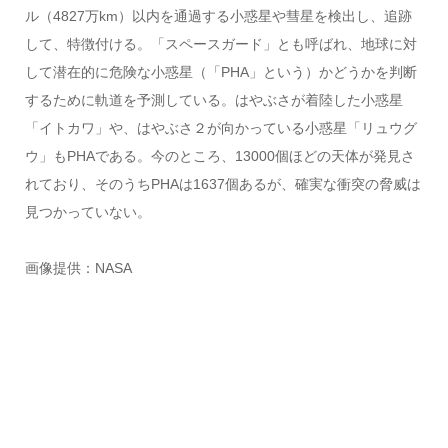
ル（4827万km）以内を通過する小惑星や彗星を検出し、追跡
して、特徴付ける。「スペースガード」とも呼ばれ、地球に対
して潜在的に危険な小惑星（「PHA」という）かどうかを判断
するために軌道を予測している。はやぶさが着陸した小惑星
「イトカワ」や、はやぶさ２が向かっている小惑星「リュウグ
ウ」もPHAである。今のところ、13000個ほどの天体が発見さ
れており、そのうちPHAは1637個あるが、確実な衝突の脅威は
見つかっていない。
画像提供：NASA