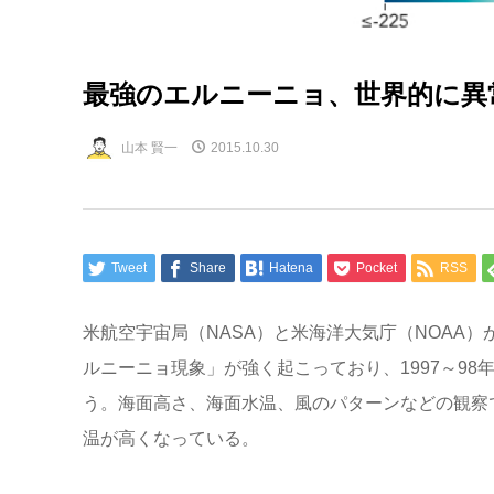
最強のエルニーニョ、世界的に異
山本 賢一
2015.10.30
Tweet
Share
Hatena
Pocket
RSS
米航空宇宙局（NASA）と米海洋大気庁（NOAA
ルニーニョ現象」が強く起こっており、1997～9
う。海面高さ、海面水温、風のパターンなどの観察
温が高くなっている。