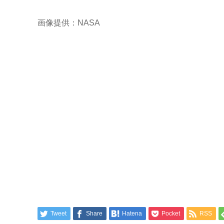
画像提供：NASA
Tweet
Share
Hatena
Pocket
RSS