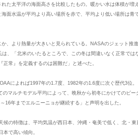
観察された太平洋の海面高さを比較したもの。暖かい水は体積が増
と海面水温が平均より高い場所を赤で、平均より低い場所は青
と同じか、より熱量が大きいと見られている。NASAのジェット推
ト氏は、「北米のいたるところで、この冬は間違いなく正常では
『正常』を定義するのは困難だ」と述べた。
Aによれば1997年の1.7度、1982年の1.6度に次ぐ歴代3位。
べてのマルチモデル平均によって、晩秋から初冬にかけてのピー
5～16年までエルニーニョが継続する」と声明を出した。
天候の特徴は、平均気温が西日本、沖縄・奄美で低く、北・東
日本で高い傾向。