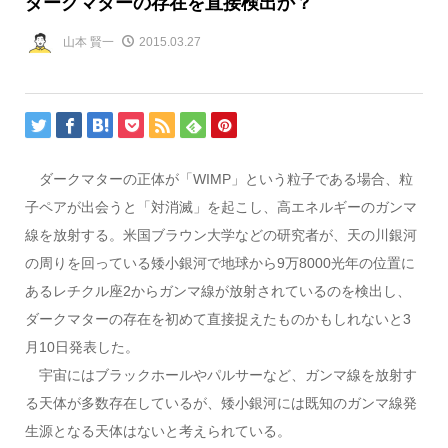
ダークマターの存在を直接検出か？
山本 賢一
2015.03.27
ダークマターの正体が「WIMP」という粒子である場合、粒
子ペアが出会うと「対消滅」を起こし、高エネルギーのガンマ
線を放射する。米国ブラウン大学などの研究者が、天の川銀河
の周りを回っている矮小銀河で地球から9万8000光年の位置に
あるレチクル座2からガンマ線が放射されているのを検出し、
ダークマターの存在を初めて直接捉えたものかもしれないと3
月10日発表した。
宇宙にはブラックホールやパルサーなど、ガンマ線を放射す
る天体が多数存在しているが、矮小銀河には既知のガンマ線発
生源となる天体はないと考えられている。