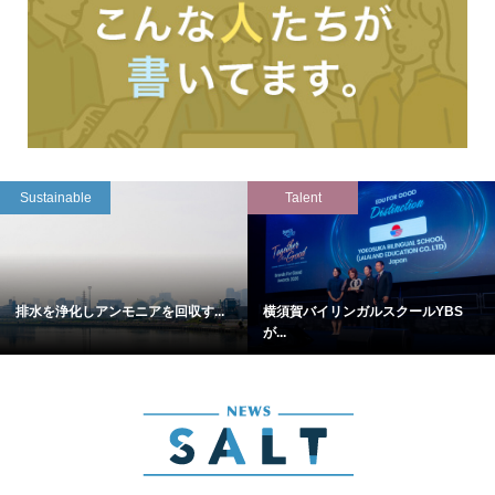
Sustainable
Talent
排水を浄化しアンモニアを回収す...
横須賀バイリンガルスクールYBS
が...