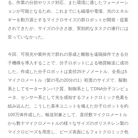
る。作業の分担やリスク対応、また環境に適したフォーメーシ
ョンが可能となるため、これまでにも磁場や電場、光のエネル
ギーを動力源とするマイクロサイズの群ロボットが開発・提案
されてきたが、サイズの小ささ故、実効的なタスクの遂行には
至っていなかった。
今回、可視光や紫外光で群れの形成と離散を遠隔操作できる分
子機構を導入することで、分子ロボットによる物質輸送に成功
した。作成した分子ロボットは直径25ナノメートル、全長は5
マイクロメートル（髪の毛の20分の1）程度のサイズで、駆動
系としてモータータンパク質、制御系としてDNA分子コンピュ
ータ、センサー系として光を感知するフォトクロミック色素を
組み込んだ。こうした基本ユニットを備えた分子ロボットを約
100万体作成した。輸送対象として、直径数マイクロメートル
から数十マイクロメートルの様々なサイズのポリスチレン製の
マイクロビーズを用意し、ビーズ表面にもフォトクロミック色