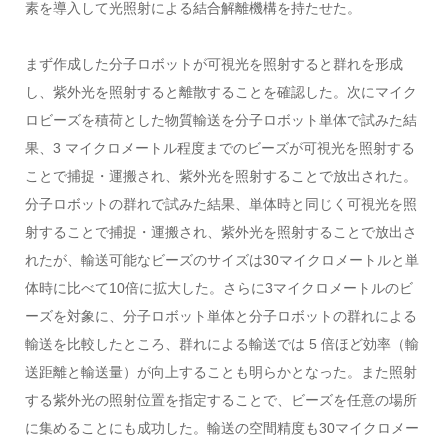
素を導入して光照射による結合解離機構を持たせた。
まず作成した分子ロボットが可視光を照射すると群れを形成
し、紫外光を照射すると離散することを確認した。次にマイク
ロビーズを積荷とした物質輸送を分子ロボット単体で試みた結
果、3 マイクロメートル程度までのビーズが可視光を照射する
ことで捕捉・運搬され、紫外光を照射することで放出された。
分子ロボットの群れで試みた結果、単体時と同じく可視光を照
射することで捕捉・運搬され、紫外光を照射することで放出さ
れたが、輸送可能なビーズのサイズは30マイクロメートルと単
体時に比べて10倍に拡大した。さらに3マイクロメートルのビ
ーズを対象に、分子ロボット単体と分子ロボットの群れによる
輸送を比較したところ、群れによる輸送では 5 倍ほど効率（輸
送距離と輸送量）が向上することも明らかとなった。また照射
する紫外光の照射位置を指定することで、ビーズを任意の場所
に集めることにも成功した。輸送の空間精度も30マイクロメー