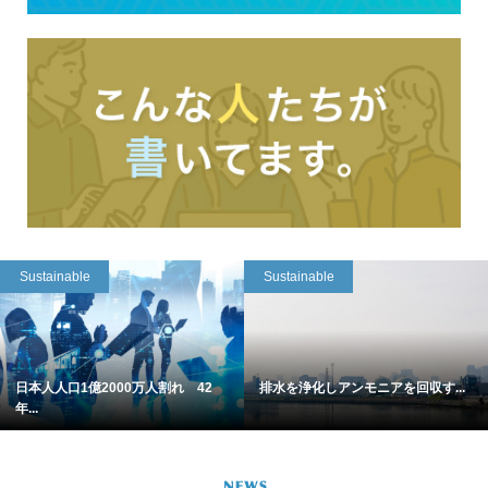
Sustainable
Sustainable
日本人人口1億2000万人割れ 42
排水を浄化しアンモニアを回収す...
年...