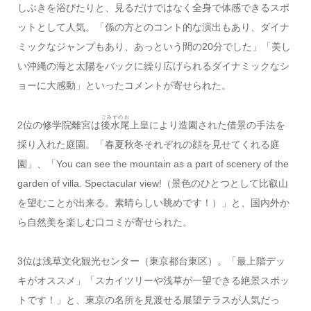
しぶきを浴びたりと、見るだけではなく全身で体感できるスポ
ットとして人気。「係の方とのコント的な演出もあり、ダイナ
ミックなジャンプもあり、あっという間の20分でした」「美し
い沖縄の海と太陽をバックに繰り広げられるダイナミックなシ
ョーに大感動」といったコメントが寄せられた。
ごみずのお
2位の修学院離宮は
後水尾
上皇により造園された借景の手法を
採り入れた庭園。「春夏秋冬それぞれの顔を見せてくれる庭
園」、「You can see the mountain as a part of scenery of the
garden of villa. Spectacular view!（景色のひとつとして比叡山
を望むことが出来る。素晴らしい眺めです！）」と、国内外か
ら自然美を楽しむ口コミが寄せられた。
3位は浅草文化観光センター（東京都台東区）。「最上階デッ
キがオススメ」「スカイツリーや浅草が一望できる絶景スポッ
トです！」と、東京の名所を見渡せる展望テラスが人気だっ