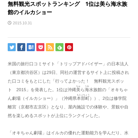
無料観光スポットランキング 1位は美ら海水族
館のイルカショー
2015.10.31
米国の旅行口コミサイト「トリップアドバイザー」の日本法人
（東京都渋谷区）は29日、同社の運営するサイト上に投稿され
た口コミをもとにした「行ってよかった！ 無料観光スポッ
ちゅ
うみ
ト 2015」を発表した。1位は沖縄
美
ら
海
水族館の「オキちゃ
もとぶちょう
ん劇場（イルカショー）」（沖縄県
本部町
））、2位は修学院
離宮（京都市左京区）となり、屋内施設での体験や、景観や自
然を楽しめるスポットが上位にランクインした。
「オキちゃん劇場」はイルカの優れた運動能力を学んだり、水