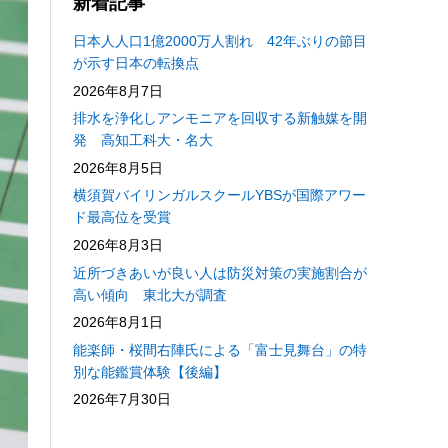
新着記事
日本人人口1億2000万人割れ 42年ぶりの節目
が示す日本の転換点
2026年8月7日
排水を浄化しアンモニアを回収する新触媒を開
発 高知工科大・名大
2026年8月5日
横須賀バイリンガルスクールYBSが国際アワー
ド最高位を受賞
2026年8月3日
近所づきあいが良い人は防災対策の実施割合が
高い傾向 東北大が調査
2026年8月1日
能楽師・桜間右陣氏による「富士見舞台」の特
別な能鑑賞体験【後編】
2026年7月30日