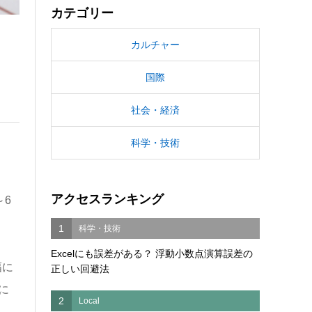
カテゴリー
カルチャー
国際
社会・経済
科学・技術
アクセスランキング
～6
1
科学・技術
Excelにも誤差がある？ 浮動小数点演算誤差の
幅に
正しい回避法
に
2
Local