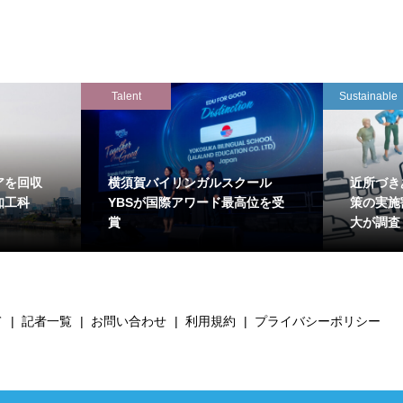
Talent
Sustainable
アを回収
横須賀バイリンガルスクール
近所づき
知工科
YBSが国際アワード最高位を受
策の実施
賞
大が調査
て
記者一覧
お問い合わせ
利用規約
プライバシーポリシー