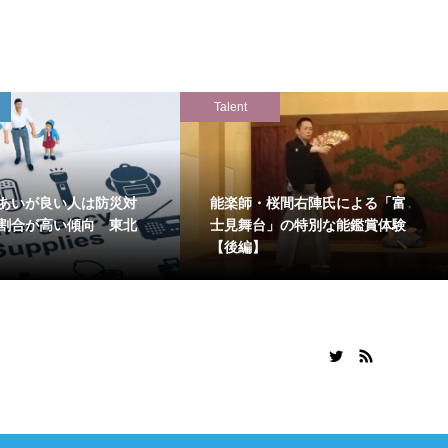
Talent
あいが良い人は防災対
能楽師・桜間右陣氏による「富
割合が高い傾向 東北
士見舞台」の特別な能鑑賞体験
【後編】