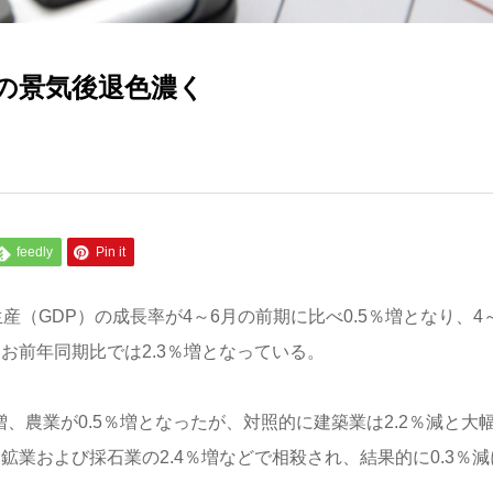
の景気後退色濃く
feedly
Pin it
生産（GDP）の成長率が4～6月の前期に比べ0.5％増となり、4
お前年同期比では2.3％増となっている。
増、農業が0.5％増となったが、対照的に建築業は2.2％減と大
鉱業および採石業の2.4％増などで相殺され、結果的に0.3％減