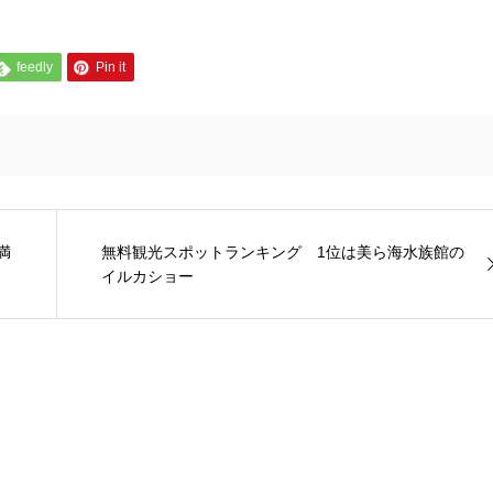
feedly
Pin it
満
無料観光スポットランキング 1位は美ら海水族館の
イルカショー