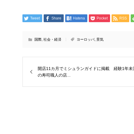
Tweet
Share
Hatena
Pocket
RSS
国際
,
社会・経済
ヨーロッパ
,
景気
開店11カ月でミシュランガイドに掲載 経験1年未
の寿司職人の店...