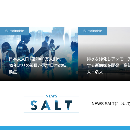
Sustainable
Sustainable
日本人人口1億2000万人割れ
排水を浄化しアンモニ
42年ぶりの節目が示す日本の転
する新触媒を開発 高
換点
大・名大
NEWS SALTについ