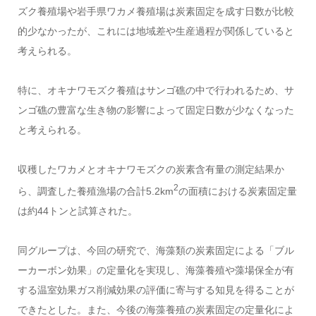
ズク養殖場や岩手県ワカメ養殖場は炭素固定を成す日数が比較
的少なかったが、これには地域差や生産過程が関係していると
考えられる。
特に、オキナワモズク養殖はサンゴ礁の中で行われるため、サ
ンゴ礁の豊富な生き物の影響によって固定日数が少なくなった
と考えられる。
収穫したワカメとオキナワモズクの炭素含有量の測定結果か
2
ら、調査した養殖漁場の合計
5.2km
の面積における炭素固定量
は約
44
トンと試算された。
同グループは、今回の研究で、海藻類の炭素固定による「ブル
ーカーボン効果」の定量化を実現し、海藻養殖や藻場保全が有
する温室効果ガス削減効果の評価に寄与する知見を得ることが
できたとした。また、今後の海藻養殖の炭素固定の定量化によ