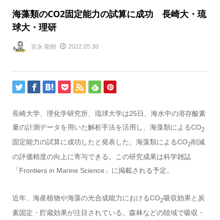
海藻類のCO2固定能力の試算に成功 長崎大・琉
球大・理研
宮永 龍樹
2022.05.30
長崎大学、理化学研究所、琉球大学は
25
日、海水中の溶存酸素
量の計測データを用いた解析手法を活用し、海藻類による
CO
2
固定能力の試算に成功したと発表した。海藻類による
CO
削減
2
の評価精度の向上に寄与できる。この研究成果は科学雑誌
「
Frontiers in Marine Science
」に掲載される予定。
近年、海産植物や海藻の光合成能力における
CO
吸収効果と炭
2
素固定・貯蔵効果が注目されている。森林などの陸域で吸収・