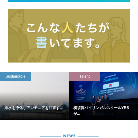
Sustainable
Talent
排水を浄化しアンモニアを回収す...
横須賀バイリンガルスクールYBS
が...