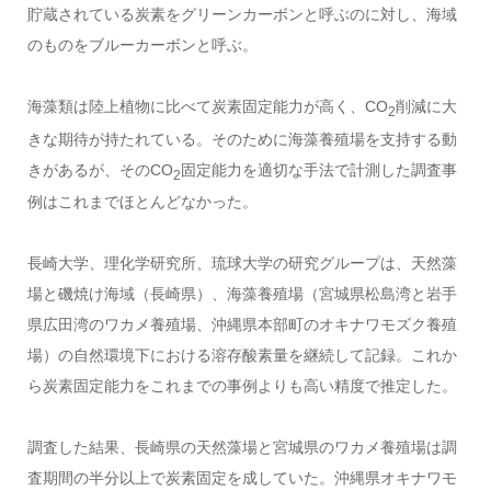
貯蔵されている炭素をグリーンカーボンと呼ぶのに対し、海域
のものをブルーカーボンと呼ぶ。
海藻類は陸上植物に比べて炭素固定能力が高く、
CO
削減に大
2
きな期待が持たれている。そのために海藻養殖場を支持する動
きがあるが、その
CO
固定能力を適切な手法で計測した調査事
2
例はこれまでほとんどなかった。
長崎大学、理化学研究所、琉球大学の研究グループは、天然藻
場と磯焼け海域（長崎県）、海藻養殖場（宮城県松島湾と岩手
県広田湾のワカメ養殖場、沖縄県本部町のオキナワモズク養殖
場）の自然環境下における溶存酸素量を継続して記録。これか
ら炭素固定能力をこれまでの事例よりも高い精度で推定した。
調査した結果、長崎県の天然藻場と宮城県のワカメ養殖場は調
査期間の半分以上で炭素固定を成していた。沖縄県オキナワモ