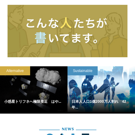
Alternative
Sustainable
小惑星トリフネへ極限接近 はや...
日本人人口1億2000万人割れ 42
年...