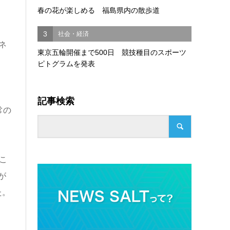
春の花が楽しめる 福島県内の散歩道
3
社会・経済
ネ
東京五輪開催まで500日 競技種目のスポーツ
ピトグラムを発表
記事検索
常の
こ
が
た。