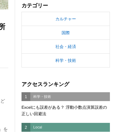
カテゴリー
カルチャー
所
国際
社会・経済
科学・技術
アクセスランキング
1
科学・技術
子ど
Excelにも誤差がある？ 浮動小数点演算誤差の
正しい回避法
2
Local
」を