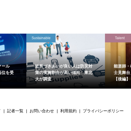
Sustainable
Talent
クール
近所づきあいが良い人は防災対
能楽師・
高位を受
策の実施割合が高い傾向 東北
士見舞台
大が調査
【後編】
て
記者一覧
お問い合わせ
利用規約
プライバシーポリシー