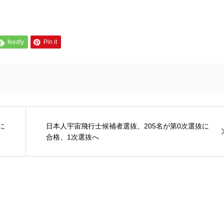
feedly
Pin it
に
日本人宇宙飛行士候補者選抜、205名が第0次選抜に
合格、1次選抜へ