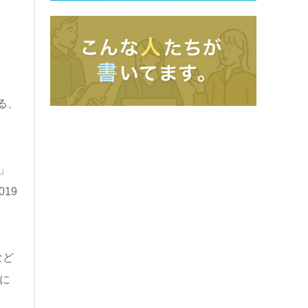
る、
」
19
など
に