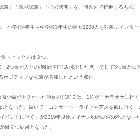
認識」「環境認識」「心の状態」を、時系列で把握するもの。
22日、小学校4年生～中学校3年生の男女1200人を対象にインター
な変化トピックスは３つ。
点、2つ目が人との接触が軒並み減少した点、そして3つ目が日
るポジティブな意識が増加したという点だ。
減少幅が大きかった項目のTOP３は、1位が「カラオケに行く
ス7.7ptとなった。続いて「コンサート・ライブや芝居を観に行く」
するイベントに行く」が2019年度比マイナス6.0%の43.6%となっ
少が目立つ結果となった。