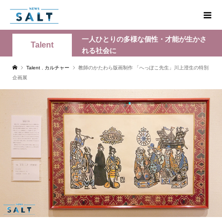
一人ひとりの多様な個性・才能が生かさ
Talent
れる社会に
Talent
,
カルチャー
教師のかたわら版画制作 「へっぽこ先生」川上澄生の特別
企画展