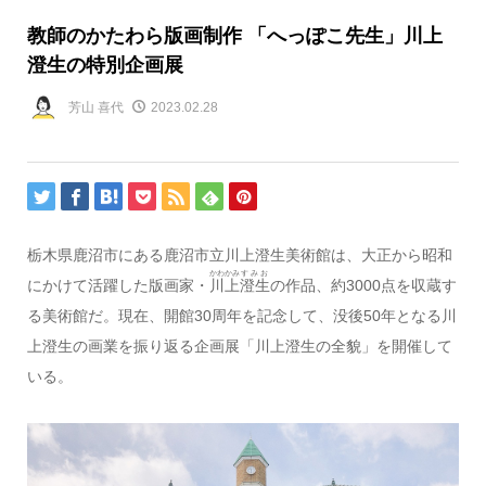
教師のかたわら版画制作 「へっぽこ先生」川上
澄生の特別企画展
芳山 喜代
2023.02.28
栃木県鹿沼市にある鹿沼市立川上澄生美術館は、大正から昭和
かわかみ
すみお
にかけて活躍した版画家・
川上
澄生
の作品、約3000点を収蔵す
る美術館だ。現在、開館30周年を記念して、没後50年となる川
上澄生の画業を振り返る企画展「川上澄生の全貌」を開催して
いる。