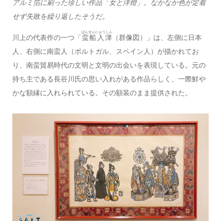
アルミ箔に刷った珍しい作品「女と洋燈」。なかなか色が定着
せず失敗を繰り返したそうだ。
ばんせんにゅうしん
川上の代表作の一つ「
蛮船入津
（群像図）」は、左側に日本
人、右側に南蛮人（ポルトガル、スペイン人）が描かれてお
り、南蛮貿易時代の文明と文明の出会いを表現している。元の
持ち主である長谷川氏の思い入れがある作品らしく、一際鮮や
かな額縁に入れられている。その額装のまま提供された。