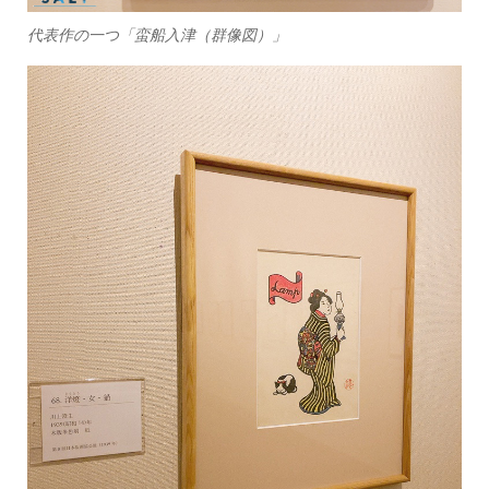
代表作の一つ「蛮船入津（群像図）」