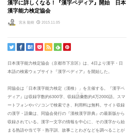
漢字に詳しくなる！『漢字ペディア』開始 日本
漢字能力検定協会
宮永 龍樹
2015.11.05
日本漢字能力検定協会（京都市下京区）は、4日より漢字・日
本語の検索ウェブサイト『漢字ペディア』を開始した。
同協会は「日本漢字能力検定（漢検）」を主催する。『漢字ペ
ごい
ディア』は収録字数約6300字、収録
語彙
数約4万2000語。スマ
ートフォンやパソコンで検索でき、利用料は無料。サイト収録
の漢字・語彙は、同協会発行の『漢検漢字辞典』の最新版から
収録されている。漢字一文字の情報を中心に、その漢字から始
まる熟語や当て字・熟字訓、故事ことわざなどを調べることが