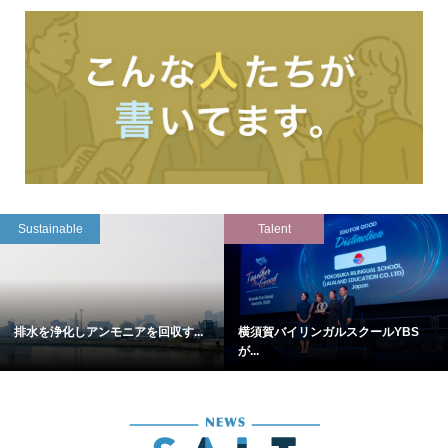
Sustainable
Talent
排水を浄化しアンモニアを回収す...
横須賀バイリンガルスクールYBS
が...