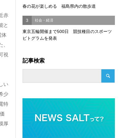
春の花が楽しめる 福島県内の散歩道
近赤
3
社会・経済
能と
東京五輪開催まで500日 競技種目のスポーツ
電体
ピトグラムを発表
た、
可視
記事検索
しい
希少
電特
価
膜厚