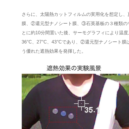
さらに、太陽熱カットフィルムの実用化を想定し、
膜、②還元型ナノシート膜、③石英基板の３種類の
とに約10分間置いた後、サーモグラフィにより温
36°C、27°C、43°Cであり、②還元型ナノシー
う優れた遮熱効果を発揮した。