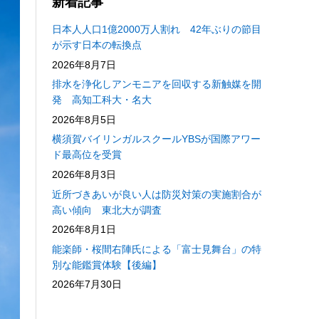
新着記事
日本人人口1億2000万人割れ 42年ぶりの節目
が示す日本の転換点
2026年8月7日
排水を浄化しアンモニアを回収する新触媒を開
発 高知工科大・名大
2026年8月5日
横須賀バイリンガルスクールYBSが国際アワー
ド最高位を受賞
2026年8月3日
近所づきあいが良い人は防災対策の実施割合が
高い傾向 東北大が調査
2026年8月1日
能楽師・桜間右陣氏による「富士見舞台」の特
別な能鑑賞体験【後編】
2026年7月30日