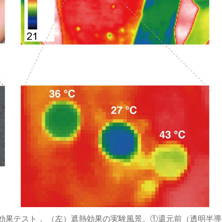
効果テスト． （左）遮熱効果の実験風景。①還元前（透明半導