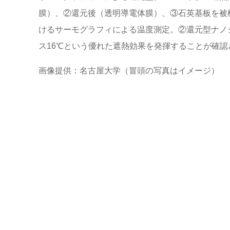
膜）、②還元後（透明導電体膜）、③石英基板を被
けるサーモグラフィによる温度測定。②還元型ナノ
ス16℃という優れた遮熱効果を発揮することが確認
画像提供：名古屋大学（冒頭の写真はイメージ）