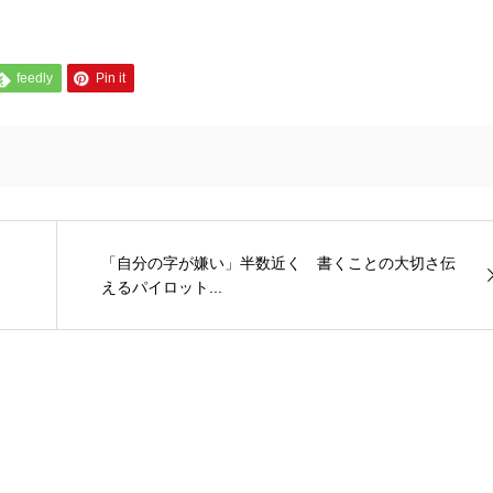
feedly
Pin it
「自分の字が嫌い」半数近く 書くことの大切さ伝
えるパイロット...