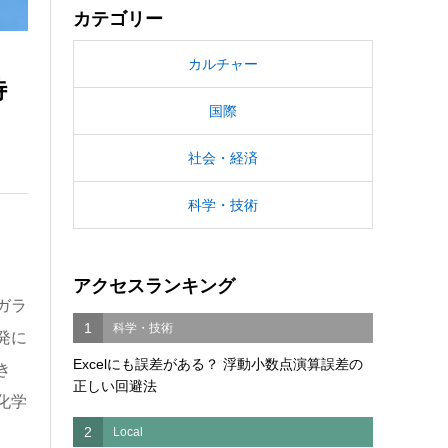
カテゴリー
カルチャー
待
国際
社会・経済
科学・技術
アクセスランキング
ガラ
1
科学・技術
発に
Excelにも誤差がある？ 浮動小数点演算誤差の
き
正しい回避法
化学
2
Local