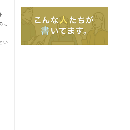
ト
のも
とい