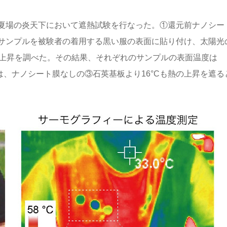
夏場の炎天下において遮熱試験を行なった。①還元前ナノシー
サンプルを被験者の着用する黒い服の表面に貼り付け、太陽光
度上昇を調べた。その結果、それぞれのサンプルの表面温度は
ト膜は、ナノシート膜なしの③石英基板より16°Cも熱の上昇を遮る