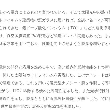
に掛かる電力によるものと言われている。そこで太陽光中の熱（
トフィルムを建築物の窓ガラスに用いれば、空調の省エネが可
られてきた「錫ドープ酸化インジウム（ITO）」などの透明導
り、真空製膜装置での製造など製造コストの問題もあった。ま
遮蔽効果を用いており、性能を向上させようと膜厚を増やすと
電体の開発と応用を進める中で、高い近赤外反射性能をもつ新
一掃した太陽熱カットフィルムを実現した。このナノシートは
で製造できる。これを用いて還元型ナノシート膜を作製して導
ながら、ITOに匹敵する優れた導電性を示した。また光学特性評
透過性を示し、膜厚とともに近赤外反射特性が向上した。特に
、世界最高性能の近赤外反射率53%を実現した。