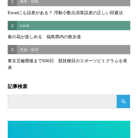
1
科学・技術
Excelにも誤差がある？ 浮動小数点演算誤差の正しい回避法
2
Local
春の花が楽しめる 福島県内の散歩道
3
社会・経済
東京五輪開催まで500日 競技種目のスポーツピトグラムを発
表
記事検索