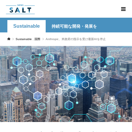
Sustainable
持続可能な開発・発展を
Sustainable
,
国際
Anthropic、米政府の指示を受け最新AIを停止