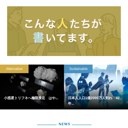
Alternative
Sustainable
小惑星トリフネへ極限接近 はや...
日本人人口1億2000万人割れ 42
年...