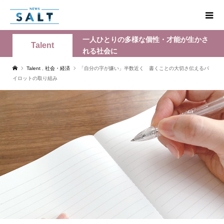
一人ひとりの多様な個性・才能が生かさ
Talent
れる社会に
Talent
,
社会・経済
「自分の字が嫌い」半数近く 書くことの大切さ伝えるパ
イロットの取り組み