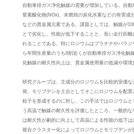
自動車排ガス浄化触媒の需要が増加している。自動車
窒素酸化物(NOx)、未燃焼の炭化水素などの有害
などの貴金属元素である。課題としては、触媒が10
とで劣化し、性能が低下することと、長い走行距離
れることである。特にロジウムはプラチナやパラジ
ら年間生産量のうち8割近くが自動車排ガス浄化触
化触媒の耐久性向上は、貴金属使用量の低減や環境
研究グループは、主成分のロジウムを比較的安価な
発。モリブデンを土台としてそこにロジウムを配置
粒子を形成するのに対し、この手法ではロジウムとモ
う高温で触媒の耐久性を評価したところ、一般的な
は耐久性が劇的に向上して高温による性能の低下は
複合クラスター化によってロジウムとモリブデンが