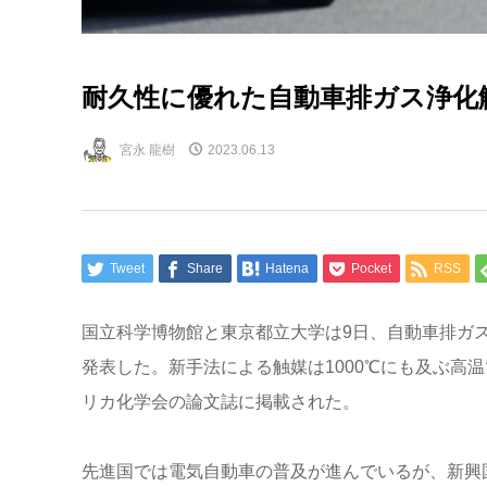
耐久性に優れた自動車排ガス浄化
宮永 龍樹
2023.06.13
Tweet
Share
Hatena
Pocket
RSS
国立科学博物館と東京都立大学は9日、自動車排ガ
発表した。新手法による触媒は1000℃にも及ぶ高
リカ化学会の論文誌に掲載された。
先進国では電気自動車の普及が進んでいるが、新興