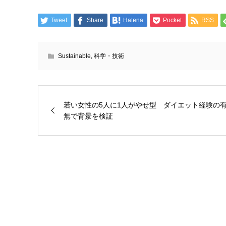
Tweet
Share
Hatena
Pocket
RSS
Sustainable
,
科学・技術
若い女性の5人に1人がやせ型 ダイエット経験の
無で背景を検証