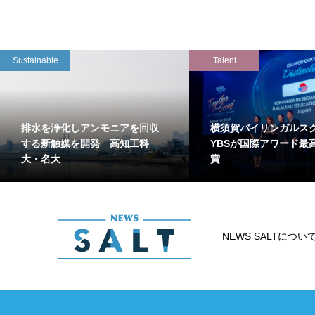
Sustainable
Talent
排水を浄化しアンモニアを回収
横須賀バイリンガルス
する新触媒を開発 高知工科
YBSが国際アワード最
大・名大
賞
NEWS SALTについ