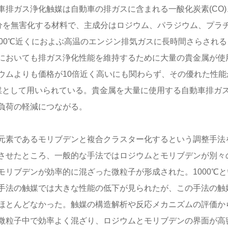
排ガス浄化触媒は自動車の排ガスに含まれる一酸化炭素(CO)
成分を無害化する材料で、主成分はロジウム、パラジウム、プラ
00℃近くにおよぶ高温のエンジン排気ガスに長時間さらされる
においても排ガス浄化性能を維持するために大量の貴金属が使
ウムよりも価格が10倍近く高いにも関わらず、その優れた性能
媒として用いられている。貴金属を大量に使用する自動車排ガ
負荷の軽減につながる。
元素であるモリブデンと複合クラスター化するという調整手法
させたところ、一般的な手法ではロジウムとモリブデンが別々
リブデンが効率的に混ざった微粒子が形成された。1000℃と
手法の触媒では大きな性能の低下が見られたが、この手法の触
ほとんどなかった。触媒の構造解析や反応メカニズムの評価か
微粒子中で効率よく混ざり、ロジウムとモリブデンの界面が高