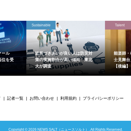
Sustainable
Talent
クール
近所づきあいが良い人は防災対
能楽師・
高位を受
策の実施割合が高い傾向 東北
士見舞台
大が調査
【後編】
て
記者一覧
お問い合わせ
利用規約
プライバシーポリシー
Copyright ©
2026
NEWS SALT（ニュースソルト）. All Rights Reserved.