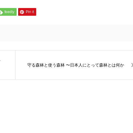
feedly
Pin it
有
守る森林と使う森林 〜日本人にとって森林とは何か