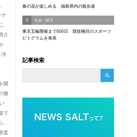
、
春の花が楽しめる 福島県内の散歩道
チナ
3
社会・経済
こ
東京五輪開催まで500日 競技種目のスポーツ
用さ
ピトグラムを発表
か
ス浄
記事検索
を開
の微
い
媒で
ら、
密度