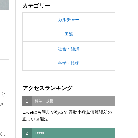
カテゴリー
カルチャー
国際
社会・経済
科学・技術
アクセスランキング
たと
1
科学・技術
メ
Excelにも誤差がある？ 浮動小数点演算誤差の
正しい回避法
2
Local
て、