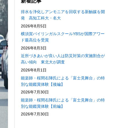
新着記事
排水を浄化しアンモニアを回収する新触媒を開
発 高知工科大・名大
2026年8月5日
横須賀バイリンガルスクールYBSが国際アワー
ド最高位を受賞
2026年8月3日
近所づきあいが良い人は防災対策の実施割合が
高い傾向 東北大が調査
2026年8月1日
能楽師・桜間右陣氏による「富士見舞台」の特
別な能鑑賞体験【後編】
2026年7月30日
能楽師・桜間右陣氏による「富士見舞台」の特
別な能鑑賞体験【前編】
2026年7月30日