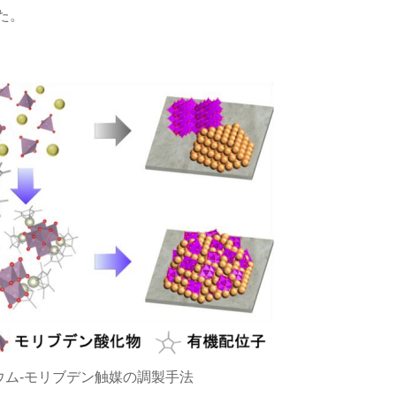
た。
ム-モリブデン触媒の調製手法