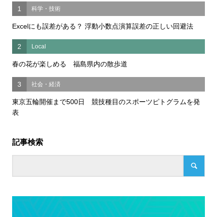
1
科学・技術
Excelにも誤差がある？ 浮動小数点演算誤差の正しい回避法
2
Local
春の花が楽しめる 福島県内の散歩道
3
社会・経済
東京五輪開催まで500日 競技種目のスポーツピトグラムを発
表
記事検索