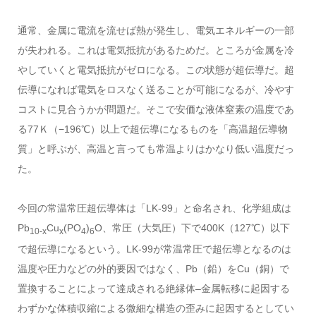
通常、金属に電流を流せば熱が発生し、電気エネルギーの一部
が失われる。これは電気抵抗があるためだ。ところが金属を冷
やしていくと電気抵抗がゼロになる。この状態が超伝導だ。超
伝導になれば電気をロスなく送ることが可能になるが、冷やす
コストに見合うかが問題だ。そこで安価な液体窒素の温度であ
る77Ｋ（−196℃）以上で超伝導になるものを「高温超伝導物
質」と呼ぶが、高温と言っても常温よりはかなり低い温度だっ
た。
今回の常温常圧超伝導体は「LK-99」と命名され、化学組成は
Pb
Cu
(PO
)
O、常圧（大気圧）下で400K（127℃）以下
10-x
x
4
6
で超伝導になるという。LK-99が常温常圧で超伝導となるのは
温度や圧力などの外的要因ではなく、Pb（鉛）をCu（銅）で
置換することによって達成される絶縁体
–
金属転移に起因する
わずかな体積収縮による微細な構造の歪みに起因するとしてい