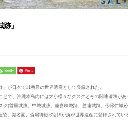
城跡」
feedly
Pin it
産群」が日本で11番目の世界遺産として登録された。
ことで、沖縄本島内には大小様々なグスクとその関連遺跡があ
スク(首里城跡、中城城跡、座喜味城跡、勝連城跡、今帰仁城跡
玉陵、識名園、斎場御嶽)の計9か所が世界遺産に登録されてい