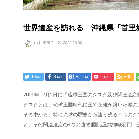
世界遺産を訪れる 沖縄県「首里
山中 麻莉子
2023.08.09
Tweet
Share
Hatena
Pocket
RSS
2000年12月2日に「琉球王国のグスク及び関連遺
グスクとは、琉球王国時代に王や英雄が築いた城の
その中から、特に琉球の歴史が色濃く残る５つのグ
と、その関連遺産の4つの遺物(園比屋武御嶽石門、