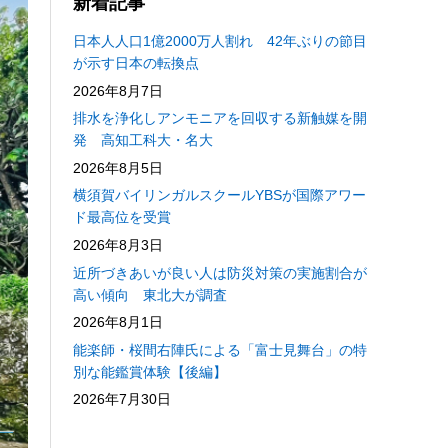
新着記事
日本人人口1億2000万人割れ 42年ぶりの節目
が示す日本の転換点
2026年8月7日
排水を浄化しアンモニアを回収する新触媒を開
発 高知工科大・名大
2026年8月5日
横須賀バイリンガルスクールYBSが国際アワー
ド最高位を受賞
2026年8月3日
近所づきあいが良い人は防災対策の実施割合が
高い傾向 東北大が調査
2026年8月1日
能楽師・桜間右陣氏による「富士見舞台」の特
別な能鑑賞体験【後編】
2026年7月30日