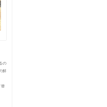
るの
の鮮
て替