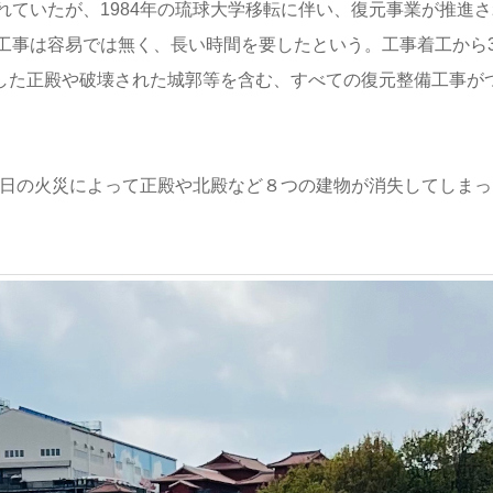
ていたが、1984年の琉球大学移転に伴い、復元事業が推進さ
工事は容易では無く、長い時間を要したという。工事着工から3
失した正殿や破壊された城郭等を含む、すべての復元整備工事が
1日の火災によって正殿や北殿など８つの建物が消失してしまっ