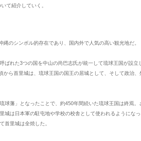
ついて紹介していく。
沖縄のシンボル的存在であり、国内外で人気の高い観光地だ。
と呼ばれた3つの国を中山の尚巴志氏が統一して琉球王国が設立
頃から首里城は、琉球王国の国王の居城として、そして政治、
「琉球藩」となったことで、約450年間続いた琉球王国は終焉。
首里城は日本軍の駐屯地や学校の校舎として使われるようになっ
って首里城は全焼した。