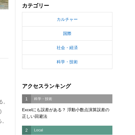
カテゴリー
カルチャー
国際
社会・経済
科学・技術
アクセスランキング
1
科学・技術
る。
Excelにも誤差がある？ 浮動小数点演算誤差の
)
正しい回避法
る。
2
Local