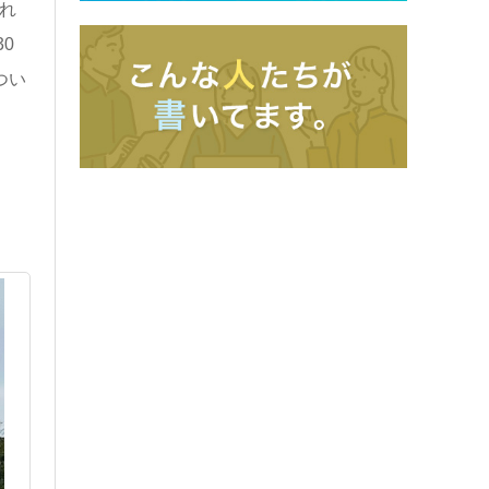
れ
0
つい