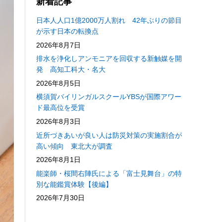
新着記事
日本人人口1億2000万人割れ 42年ぶりの節目
が示す日本の転換点
2026年8月7日
排水を浄化しアンモニアを回収する新触媒を開
発 高知工科大・名大
2026年8月5日
横須賀バイリンガルスクールYBSが国際アワー
ド最高位を受賞
2026年8月3日
近所づきあいが良い人は防災対策の実施割合が
高い傾向 東北大が調査
2026年8月1日
能楽師・桜間右陣氏による「富士見舞台」の特
別な能鑑賞体験【後編】
2026年7月30日