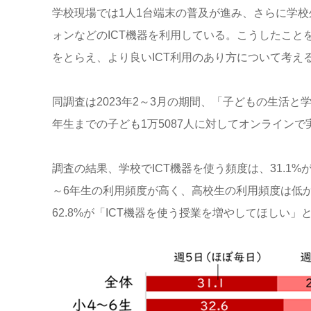
学校現場では
1
人
1
台端末の普及が進み、さらに学校
ォンなどの
ICT
機器を利用している。こうしたこと
をとらえ、より良い
ICT
利用のあり方について考え
同調査は
2023
年
2
～
3
月の期間、「子どもの生活と
年生までの子ども
1
万
5087
人に対してオンラインで
調査の結果、学校で
ICT
機器を使う頻度は、
31.1%
～
6
年生の利用頻度が高く、高校生の利用頻度は低
62.8%
が「
ICT
機器を使う授業を増やしてほしい」