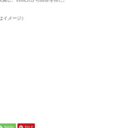
はイメージ）
feedly
Pin it