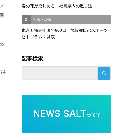
フ
春の花が楽しめる 福島県内の散歩道
態
3
社会・経済
東京五輪開催まで500日 競技種目のスポーツ
ピトグラムを発表
校
3
記事検索
校
4
、