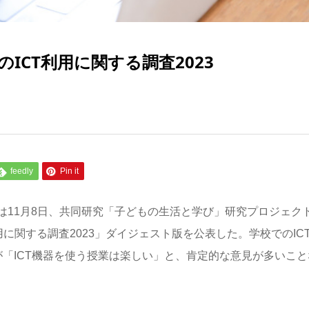
ICT利用に関する調査2023
feedly
Pin it
は
11
月
8
日、共同研究「子どもの生活と学び」研究プロジェク
用に関する調査
2023
」ダイジェスト版を公表した。学校での
IC
が「
ICT
機器を使う授業は楽しい」と、肯定的な意見が多いこと