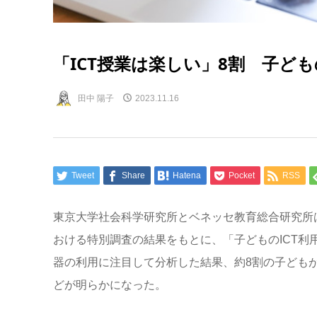
「ICT授業は楽しい」8割 子どもの
田中 陽子
2023.11.16
Tweet
Share
Hatena
Pocket
RSS
東京大学社会科学研究所とベネッセ教育総合研究所
おける特別調査の結果をもとに、「子どもの
ICT
利
器の利用に注目して分析した結果、約
8
割の子ども
どが明らかになった。