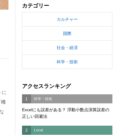
カテゴリー
カルチャー
国際
社会・経済
科学・技術
アクセスランキング
トに
1
科学・技術
T
機
Excelにも誤差がある？ 浮動小数点演算誤差の
な
正しい回避法
2
Local