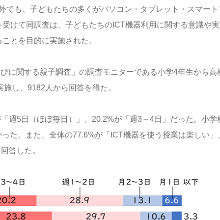
外でも、子どもたちの多くがパソコン・タブレット・スマート
を受けて同調査は、子どもたちの
ICT
機器利用に関する意識や実
ることを目的に実施された。
学びに関する親子調査」の調査モニターである小学
4
年生から高
実施し、
9182
人から回答を得た。
が「週
5
日（ほぼ毎日）」、
20.2%
が「週
3
～
4
日」だった。小学
かった。また、全体の
77.6%
が「
ICT
機器を使う授業は楽しい」
と回答した。