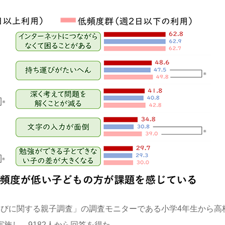
と学びに関する親子調査」の調査モニターである小学4年生から高
実施し、9182人から回答を得た。